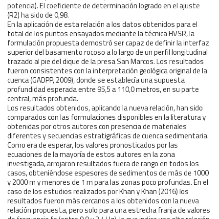
potencia). El coeficiente de determinación logrado en el ajuste
(R2) ha sido de 0,98.
En la aplicación de esta relación a los datos obtenidos para el
total de los puntos ensayados mediante la técnica HVSR, la
formulación propuesta demostró ser capaz de definir la interfaz
superior del basamento rocoso a lo largo de un perfil longitudinal
trazado al pie del dique de la presa San Marcos. Los resultados
fueron consistentes con la interpretación geológica original de la
cuenca (GADPP, 2009), donde se establecía una supuesta
profundidad esperada entre 95,5 a 110,0 metros, en su parte
central, más profunda.
Los resultados obtenidos, aplicando la nueva relación, han sido
comparados con las formulaciones disponibles en la literatura y
obtenidas por otros autores con presencia de materiales
diferentes y secuencias estratigráficas de cuenca sedimentaria.
Como era de esperar, los valores pronosticados por las
ecuaciones de la mayoría de estos autores en la zona
investigada, arrojaron resultados fuera de rango en todos los
casos, obteniéndose espesores de sedimentos de más de 1000
y 2000 m y menores de 1 m para las zonas poco profundas. En el
caso de los estudios realizados por Khan y Khan (2016) los
resultados fueron más cercanos a los obtenidos con la nueva
relación propuesta, pero solo para una estrecha franja de valores