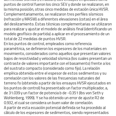
puntos de control fueron los cinco SEV y donde se realizaron, en
la misma posición, otras cinco medidas de estación única HVSR.
Complementariamente, se realizaron tres perfiles sísmicos
(refracción y MASW) a diferentes elevaciones (cotas) en el área
del deslizamiento. Estas técnicas complementarias se utilizaron
para realizar y ajustar el modelo de análisis final (identificando un
modelo geofísico de partida) a aplicar en el procesamiento de un
total de 22 medidas de puntos HVSR.
En los puntos de control, empleados como referencia
paramétrica, se definieron los espesores de los materiales en
movimiento, considerados como aquellos que presentan valores
bajos de resistividad y velocidad sísmica (los cuales presentan un
contraste de valores importante con el basamento) frente a los
del sustrato compacto (considerado como fijo). La relación
empírica obtenida entre el espesor de estos sedimentos y su
correlación con los valores de las frecuencias naturales del
terreno fo (obtenido a partir de los ensayos HVSR ejecutados en
los puntos de control) ha presentado un factor multiplicador, a,
de 31.039 y un factor de potencia b de -0.351 (Ibs von Seth y
Wohlenberg, 1999). Y se ha obtenido un error de ajuste R2 de
0.932, el cual se considera un buen valor de correlación.
A partir de esta ecuación potencial definida se ha procedido al
cálculo de los espesores de sedimentos, siendo representados