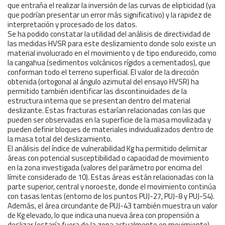
que entraña el realizar la inversión de las curvas de elipticidad (ya
que podrían presentar un error más significativo) y la rapidez de
interpretación y procesado de los datos.
Se ha podido constatar la utilidad del análisis de directividad de
las medidas HVSR para este deslizamiento donde solo existe un
material involucrado en el movimiento y de tipo endurecido, como
la cangahua (sedimentos volcánicos rígidos a cementados), que
conforman todo el terreno superficial. El valor de la dirección
obtenida (ortogonal al ángulo azimutal del ensayo HVSR) ha
permitido también identificar las discontinuidades de la
estructura interna que se presentan dentro del material
deslizante. Estas fracturas estarían relacionadas con las que
pueden ser observadas en la superficie de la masa movilizada y
pueden definir bloques de materiales individualizados dentro de
la masa total del deslizamiento.
El análisis del índice de vulnerabilidad Kg ha permitido delimitar
áreas con potencial susceptibilidad o capacidad de movimiento
en la zona investigada (valores del parámetro por encima del
límite considerado de 10). Estas áreas están relacionadas con la
parte superior, central y noroeste, donde el movimiento continúa
con tasas lentas (entorno de los puntos PUJ-27, PUJ-8 y PUJ-54).
Además, el área circundante de PUJ-43 también muestra un valor
de Kg elevado, lo que indica una nueva área con propensión a
deslizar (estaría fuera de la zona actualmente en movimiento)