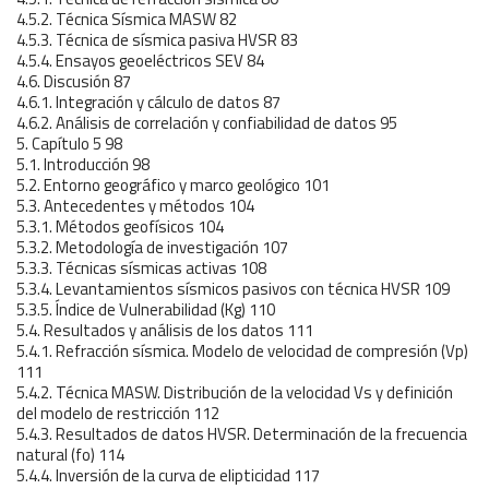
4.5.2. Técnica Sísmica MASW 82
4.5.3. Técnica de sísmica pasiva HVSR 83
4.5.4. Ensayos geoeléctricos SEV 84
4.6. Discusión 87
4.6.1. Integración y cálculo de datos 87
4.6.2. Análisis de correlación y confiabilidad de datos 95
5. Capítulo 5 98
5.1. Introducción 98
5.2. Entorno geográfico y marco geológico 101
5.3. Antecedentes y métodos 104
5.3.1. Métodos geofísicos 104
5.3.2. Metodología de investigación 107
5.3.3. Técnicas sísmicas activas 108
5.3.4. Levantamientos sísmicos pasivos con técnica HVSR 109
5.3.5. Índice de Vulnerabilidad (Kg) 110
5.4. Resultados y análisis de los datos 111
5.4.1. Refracción sísmica. Modelo de velocidad de compresión (Vp)
111
5.4.2. Técnica MASW. Distribución de la velocidad Vs y definición
del modelo de restricción 112
5.4.3. Resultados de datos HVSR. Determinación de la frecuencia
natural (fo) 114
5.4.4. Inversión de la curva de elipticidad 117