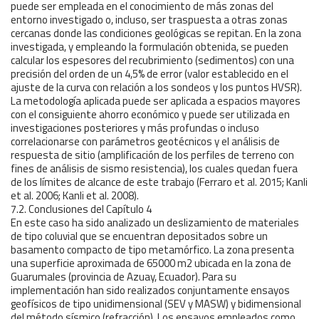
puede ser empleada en el conocimiento de más zonas del
entorno investigado o, incluso, ser traspuesta a otras zonas
cercanas donde las condiciones geológicas se repitan. En la zona
investigada, y empleando la formulación obtenida, se pueden
calcular los espesores del recubrimiento (sedimentos) con una
precisión del orden de un 4,5% de error (valor establecido en el
ajuste de la curva con relación a los sondeos y los puntos HVSR).
La metodología aplicada puede ser aplicada a espacios mayores
con el consiguiente ahorro económico y puede ser utilizada en
investigaciones posteriores y más profundas o incluso
correlacionarse con parámetros geotécnicos y el análisis de
respuesta de sitio (amplificación de los perfiles de terreno con
fines de análisis de sismo resistencia), los cuales quedan fuera
de los límites de alcance de este trabajo (Ferraro et al. 2015; Kanli
et al. 2006; Kanli et al. 2008).
7.2. Conclusiones del Capítulo 4
En este caso ha sido analizado un deslizamiento de materiales
de tipo coluvial que se encuentran depositados sobre un
basamento compacto de tipo metamórfico. La zona presenta
una superficie aproximada de 65000 m2 ubicada en la zona de
Guarumales (provincia de Azuay, Ecuador). Para su
implementación han sido realizados conjuntamente ensayos
geofísicos de tipo unidimensional (SEV y MASW) y bidimensional
del método sísmico (refracción). Los ensayos empleados como