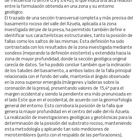
de frecuencia fo (entre 0.9 y 3.4 Hz), lo que indica una alta relación
entre la formulación obtenida en una zona y su entorno
geológico.
El trazado de una sección transversal completa y más precisa del
basamento rocoso del valle del Azuela, aplicada a la zona
investigada del pie de la presa, ha permitido también definir e
identificar sus características estructurales, tanto la posición de
fallas como los saltos de las mismas. Esta definición ha sido
contrastada con los resultados de la zona investigada mediante
sondeos (mejorando la definición existente) y extendida hacia la
zona de mayor profundidad, donde la sección geológica original
carecía de datos. Se ha podido concluir también que la inclinación
de los taludes del basamento, a ambos lados de la falla principal
relacionada con el fondo del valle, mantenía el ángulo observado
en la zona superior emergida (márgenes y laderas sobre la
coronación de la presa), presentando valores de 15,4º para el
margen occidental y siendo la pendiente era más pronunciada en
el lado Este que en el occidental, de acuerdo con la geomorfología
general del entorno. Esto corrobora la posición de la falla que
genera la mayor profundidad en el centro del valle del río Azuela.
La realización de investigaciones geológicas y geotécnicas para la
determinación de la posición del substrato rocoso, manteniendo
esta metodología y aplicando tan solo mediciones de
microtemblores (junto con el respaldo de las perforaciones),