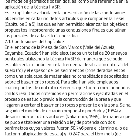
los modelos geofísicos obtenidos, así como una referencia en la
aplicación de la técnica HVSR.
Este capítulo se articula en la presentación de las conclusiones
obtenidas en cada uno de los artículos que componen la Tesis
(Capítulos 3 a 5), las cuales han permitido alcanzar los objetivos
propuestos, incorporando unas conclusiones finales que aúnan
las parciales de cada artículo individual.
7.1. Conclusiones del Capítulo 3
En el entorno de la Presa de San Marcos (Valle del Azuela,
Cayambe, Ecuador) han sido ejecutados un total de 20 ensayos
puntuales utilizando la técnica HVSR de manera que se pudo
establecer la relación entre la frecuencia de vibración natural del
suelo (fo) y el espesor de los sedimentos (considerados estos
como una sola capa de materiales no consolidados depositados
sobre el basamento rocoso). Para ello, han sido empleados
cuatro puntos de control o referencia que fueron correlacionados
con los resultados obtenidos en perforaciones ejecutadas en el
proceso de estudio previo a la construcción de la presa y que
llegaron a cortar el basamento rocoso presente en la zona. Se ha
seguido el modelo de ecuación propuesto por Budny (1984) y
desarrollada por otros autores (Nakamura, 1989), de manera que
se pudo establecer una relación o ley de potencia con dos
parámetros cuyos valores fueron 58.746 para el término a (o de
factor multiplicador de escala) y -0.247 para el término b (de