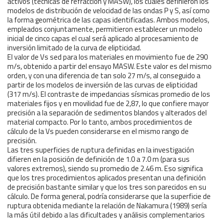
activos (técnicas de refracción y MASW), los cuales definieron los
modelos de distribución de velocidad de las ondas P y S, así como
la forma geométrica de las capas identificadas. Ambos modelos,
empleados conjuntamente, permitieron establecer un modelo
inicial de cinco capas el cual será aplicado al procesamiento de
inversión limitado de la curva de elipticidad.
El valor de Vs sed para los materiales en movimiento fue de 290
m/s, obtenido a partir del ensayo MASW. Este valor es del mismo
orden, y con una diferencia de tan solo 27 m/s, al conseguido a
partir de los modelos de inversión de las curvas de elipticidad
(317 m/s). El contraste de impedancias sísmicas promedio de los
materiales fijos y en movilidad fue de 2,87, lo que confiere mayor
precisión a la separación de sedimentos blandos y alterados del
material compacto. Por lo tanto, ambos procedimientos de
cálculo de la Vs pueden considerarse en el mismo rango de
precisión.
Las tres superficies de ruptura definidas en la investigación
difieren en la posición de definición de 1.0 a 7.0 m (para sus
valores extremos), siendo su promedio de 2.46 m. Eso significa
que los tres procedimientos aplicados presentan una definición
de precisión bastante similar y que los tres son parecidos en su
cálculo. De forma general, podría considerarse que la superficie de
ruptura obtenida mediante la relación de Nakamura (1989) sería
la más útil debido a las dificultades y análisis complementarios