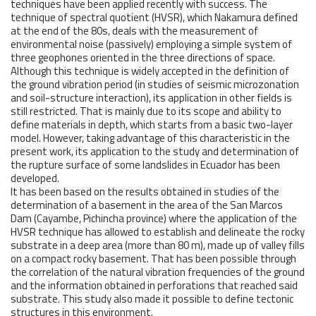
techniques have been applied recently with success. The
technique of spectral quotient (HVSR), which Nakamura defined
at the end of the 80s, deals with the measurement of
environmental noise (passively) employing a simple system of
three geophones oriented in the three directions of space.
Although this technique is widely accepted in the definition of
the ground vibration period (in studies of seismic microzonation
and soil-structure interaction), its application in other fields is
still restricted. That is mainly due to its scope and ability to
define materials in depth, which starts from a basic two-layer
model. However, taking advantage of this characteristic in the
present work, its application to the study and determination of
the rupture surface of some landslides in Ecuador has been
developed.
It has been based on the results obtained in studies of the
determination of a basement in the area of the San Marcos
Dam (Cayambe, Pichincha province) where the application of the
HVSR technique has allowed to establish and delineate the rocky
substrate in a deep area (more than 80 m), made up of valley fills
on a compact rocky basement. That has been possible through
the correlation of the natural vibration frequencies of the ground
and the information obtained in perforations that reached said
substrate. This study also made it possible to define tectonic
structures in this environment.