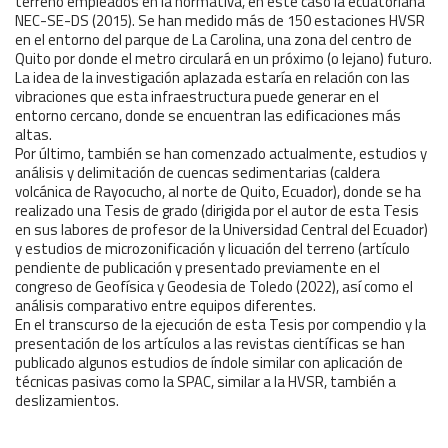
terreno empleados en la normativa, en este caso la ecuatoriana
NEC-SE-DS (2015). Se han medido más de 150 estaciones HVSR
en el entorno del parque de La Carolina, una zona del centro de
Quito por donde el metro circulará en un próximo (o lejano) futuro.
La idea de la investigación aplazada estaría en relación con las
vibraciones que esta infraestructura puede generar en el
entorno cercano, donde se encuentran las edificaciones más
altas.
Por último, también se han comenzado actualmente, estudios y
análisis y delimitación de cuencas sedimentarias (caldera
volcánica de Rayocucho, al norte de Quito, Ecuador), donde se ha
realizado una Tesis de grado (dirigida por el autor de esta Tesis
en sus labores de profesor de la Universidad Central del Ecuador)
y estudios de microzonificación y licuación del terreno (artículo
pendiente de publicación y presentado previamente en el
congreso de Geofísica y Geodesia de Toledo (2022), así como el
análisis comparativo entre equipos diferentes.
En el transcurso de la ejecución de esta Tesis por compendio y la
presentación de los artículos a las revistas científicas se han
publicado algunos estudios de índole similar con aplicación de
técnicas pasivas como la SPAC, similar a la HVSR, también a
deslizamientos.