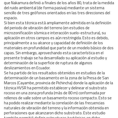
que Nakamura definió a finales de los años 80, trata de la medida
del ruido ambiental (de forma pasiva) mediante un sistema
sencillo de tres geófonos orientados en las tres direcciones del
espacio.
Si bien esta técnica está ampliamente admitida en la definición
del periodo de vibración del terreno (en estudios de
microzonificación sísmica e interacción suelo-estructura), su
aplicación en otros campos es aún restringida. Esto es debido,
principalmente a su alcance y capacidad de definición de los
materiales en profundidad que parte de un modelo básico de dos
capas. Sin embargo, aprovechando esta característica en el
presente trabajo se ha desarrollado su aplicación al estudio y
determinación de la superficie de ruptura de algunos
deslizamientos en Ecuador.
Se ha partido de los resultados obtenidos en estudios de la
determinación de un basamento en la zona de la Presa de San
Marcos (Cayambe, provincia de Pichincha) donde la aplicación de la
técnica HVSR ha permitido establecer y delinear el substrato
rocoso en una zona profunda (más de 80 m) conformada por
rellenos de valle sobre un basamento rocoso compacto. Esto se
ha podido realizar mediante la correlación de las frecuencias
naturales de vibración del terreno y la información obtenida en
perforaciones que alcanzaron dicho substrato. Este estudio
también permitió definir estructuras tectónicas en dicho