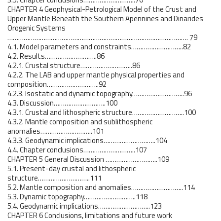
CHAPTER 4 Geophysical-Petrological Model of the Crust and
Upper Mantle Beneath the Southern Apennines and Dinarides
Orogenic Systems
………………………………………………………………………………………. 79
4.1. Model parameters and constraints………………………..82
4.2. Results………………………..86
4.2.1. Crustal structure………………………..86
4.2.2. The LAB and upper mantle physical properties and
composition………………………..92
4.2.3. Isostatic and dynamic topography………………………..96
4.3. Discussion………………………..100
4.3.1. Crustal and lithospheric structure………………………..100
4.3.2. Mantle composition and sublithospheric
anomalies………………………..101
4.3.3. Geodynamic implications………………………..104
4.4. Chapter conclusions………………………..107
CHAPTER 5 General Discussion ………………………..109
5.1. Present-day crustal and lithospheric
structure………………………..111
5.2. Mantle composition and anomalies………………………..114
5.3. Dynamic topography………………………..118
5.4. Geodynamic implications………………………..123
CHAPTER 6 Conclusions, limitations and future work