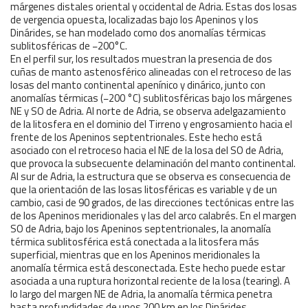
márgenes distales oriental y occidental de Adria. Estas dos losas
de vergencia opuesta, localizadas bajo los Apeninos y los
Dinárides, se han modelado como dos anomalías térmicas
sublitosféricas de −200°C.
En el perfil sur, los resultados muestran la presencia de dos
cuñas de manto astenosférico alineadas con el retroceso de las
losas del manto continental apenínico y dinárico, junto con
anomalías térmicas (−200 °C) sublitosféricas bajo los márgenes
NE y SO de Adria. Al norte de Adria, se observa adelgazamiento
de la litosfera en el dominio del Tirreno y engrosamiento hacia el
frente de los Apeninos septentrionales. Este hecho está
asociado con el retroceso hacia el NE de la losa del SO de Adria,
que provoca la subsecuente delaminación del manto continental.
Al sur de Adria, la estructura que se observa es consecuencia de
que la orientación de las losas litosféricas es variable y de un
cambio, casi de 90 grados, de las direcciones tectónicas entre las
de los Apeninos meridionales y las del arco calabrés. En el margen
SO de Adria, bajo los Apeninos septentrionales, la anomalía
térmica sublitosférica está conectada a la litosfera más
superficial, mientras que en los Apeninos meridionales la
anomalía térmica está desconectada. Este hecho puede estar
asociada a una ruptura horizontal reciente de la losa (tearing). A
lo largo del margen NE de Adria, la anomalía térmica penetra
hasta profundidades de unos 200 km en los Dinárides