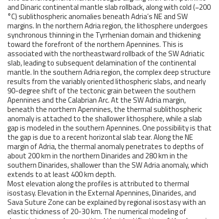
and Dinaric continental mantle slab rollback, along with cold (−200
°C) sublithospheric anomalies beneath Adria’s NE and SW
margins. In the northern Adria region, the lithosphere undergoes
synchronous thinning in the Tyrrhenian domain and thickening
toward the forefront of the northern Apennines. This is
associated with the northeastward rollback of the SW Adriatic
slab, leading to subsequent delamination of the continental
mantle. In the southern Adria region, the complex deep structure
results from the variably oriented lithospheric slabs, and nearly
90-degree shift of the tectonic grain between the southern
Apennines and the Calabrian Arc. At the SW Adria margin,
beneath the northern Apennines, the thermal sublithospheric
anomaly is attached to the shallower lithosphere, while a slab
gap is modeled in the southern Apennines. One possibility is that
the gap is due to a recent horizontal slab tear. Along the NE
margin of Adria, the thermal anomaly penetrates to depths of
about 200 km in the northern Dinarides and 280 km in the
southern Dinarides, shallower than the SW Adria anomaly, which
extends to at least 400 km depth.
Most elevation along the profiles is attributed to thermal
isostasy. Elevation in the External Apennines, Dinarides, and
Sava Suture Zone can be explained by regional isostasy with an
elastic thickness of 20-30 km. The numerical modeling of