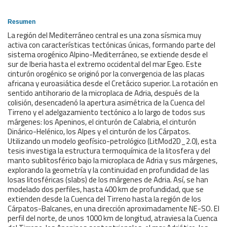
Resumen
La región del Mediterráneo central es una zona sísmica muy
activa con características tectónicas únicas, formando parte del
sistema orogénico Alpino-Mediterráneo, se extiende desde el
sur de Iberia hasta el extremo occidental del mar Egeo. Este
cinturón orogénico se originó por la convergencia de las placas
africana y euroasiática desde el Cretácico superior. La rotación en
sentido antihorario de la microplaca de Adria, después de la
colisión, desencadenó la apertura asimétrica de la Cuenca del
Tirreno y el adelgazamiento tectónico a lo largo de todos sus
márgenes: los Apeninos, el cinturón de Calabria, el cinturón
Dinárico-Helénico, los Alpes y el cinturón de los Cárpatos.
Utilizando un modelo geofísico-petrológico (LitMod2D_2.0), esta
tesis investiga la estructura termoquímica de la litosfera y del
manto sublitosférico bajo la microplaca de Adria y sus márgenes,
explorando la geometría y la continuidad en profundidad de las
losas litosféricas (slabs) de los márgenes de Adria. Así, se han
modelado dos perfiles, hasta 400 km de profundidad, que se
extienden desde la Cuenca del Tirreno hasta la región de los
Cárpatos-Balcanes, en una dirección aproximadamente NE-SO. El
perfil del norte, de unos 1000 km de longitud, atraviesa la Cuenca