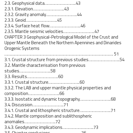
2.3. Geophysical data………………………..43
2.3.1. Elevation………………………..43
2.3.2. Gravity anomaly………………………..44
2.3.3. Geoid………………………..45
2.3.4. Surface heat flow………………………..46
2.3.5. Mantle seismic velocities………………………..47
CHAPTER 3 Geophysical-Petrological Model of the Crust and
Upper Mantle Beneath the Northern Apennines and Dinarides
Orogenic Systems
………………………………………………………………………………………. 51
3.1. Crustal structure from previous studies………………………..54
3.2. Mantle characterisation from previous
studies………………………..58
3.3. Results………………………..60
3.3.1. Crustal structure………………………..60
3.3.2. The LAB and upper mantle physical properties and
composition………………………..66
3.3.3. Isostatic and dynamic topography………………………..68
3.4. Discussion………………………..71
3.4.1. Crustal and lithospheric structure………………………..71
3.4.2. Mantle composition and sublithospheric
anomalies………………………..72
3.4.3. Geodynamic implications………………………..73
3.5. Chapter conclusions………………………..76