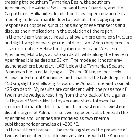
crossing the southern Tyrrhenian Basin, the southern
Apennines, the Adriatic Sea, the southern Dinarides, and the
Carpathians-Balkanides. In addition, I developed new numerical
modeling codes of mantle flow to evaluate the topographic
response of opposed subductions along these transects and
discuss their implications in the evolution of the region.
In the northern transect, results show a more complex structure
and slightly higher average crustal density of Adria compared to
Tisza microplate. Below the Tyrrhenian Sea and Western
Apennines, Moho lays at <25 km depth while along the Eastern
Apennines it is as deep as 55 km. The modeled lithosphere-
asthenosphere boundary (LAB) below the Tyrrhenian Sea and
Pannonian Basin is flat lying at ∼75 and 90 km, respectively.
Below the External Apennines and Dinarides the LAB deepens to
150 km, slightly shallowing toward the Adriatic foreland basin at
125 km depth. My results are consistent with the presence of
two mantle wedges, resulting from the rollback of the Ligurian-
Tethys and Vardar-NeoTethys oceanic slabs followed by
continental mantle delamination of the eastern and western
distal margins of Adria. These two opposed slabs beneath the
Apennines and Dinarides are modeled as two thermal
sublithospheric anomalies of −200 °C.
In the southern transect, the modeling shows the presence of
two asthenospheric mantle wedges aligning with the Apenninic