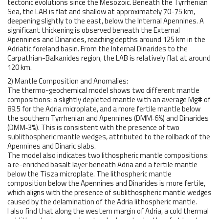
tectonic evolutions since the Mesozoic. Beneath the Tyrrhenian
Sea, the LAB is flat and shallow at approximately 70-75 km,
deepening slightly to the east, below the Internal Apennines. A
significant thickening is observed beneath the External
Apennines and Dinarides, reaching depths around 125 km in the
Adriatic foreland basin. From the Internal Dinarides to the
Carpathian-Balkanides region, the LAB is relatively flat at around
120 km.
2) Mantle Composition and Anomalies:
The thermo-geochemical model shows two different mantle
compositions: a slightly depleted mantle with an average Mg# of
89.5 for the Adria microplate, and a more fertile mantle below
the southern Tyrrhenian and Apennines (DMM‐6%) and Dinarides
(DMM‐3%). This is consistent with the presence of two
sublithospheric mantle wedges, attributed to the rollback of the
Apennines and Dinaric slabs.
The model also indicates two lithospheric mantle compositions:
a re-enriched basalt layer beneath Adria and a fertile mantle
below the Tisza microplate. The lithospheric mantle
composition below the Apennines and Dinarides is more fertile,
which aligns with the presence of sublithospheric mantle wedges
caused by the delamination of the Adria lithospheric mantle.
I also find that along the western margin of Adria, a cold thermal