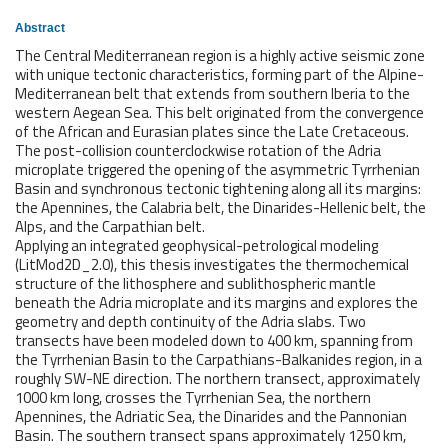
Abstract
The Central Mediterranean region is a highly active seismic zone
with unique tectonic characteristics, forming part of the Alpine-
Mediterranean belt that extends from southern Iberia to the
western Aegean Sea. This belt originated from the convergence
of the African and Eurasian plates since the Late Cretaceous.
The post-collision counterclockwise rotation of the Adria
microplate triggered the opening of the asymmetric Tyrrhenian
Basin and synchronous tectonic tightening along all its margins:
the Apennines, the Calabria belt, the Dinarides-Hellenic belt, the
Alps, and the Carpathian belt.
Applying an integrated geophysical-petrological modeling
(LitMod2D_2.0), this thesis investigates the thermochemical
structure of the lithosphere and sublithospheric mantle
beneath the Adria microplate and its margins and explores the
geometry and depth continuity of the Adria slabs. Two
transects have been modeled down to 400 km, spanning from
the Tyrrhenian Basin to the Carpathians-Balkanides region, in a
roughly SW-NE direction. The northern transect, approximately
1000 km long, crosses the Tyrrhenian Sea, the northern
Apennines, the Adriatic Sea, the Dinarides and the Pannonian
Basin. The southern transect spans approximately 1250 km,