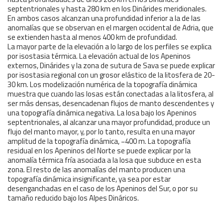
septentrionales y hasta 280 km en los Dinárides meridionales.
En ambos casos alcanzan una profundidad inferior a la de las
anomalías que se observan en el margen occidental de Adria, que
se extienden hasta al menos 400 km de profundidad.
La mayor parte de la elevación a lo largo de los perfiles se explica
por isostasia térmica. La elevación actual de los Apeninos
externos, Dinárides y la zona de sutura de Sava se puede explicar
por isostasia regional con un grosor elástico de la litosfera de 20-
30 km. Los modelización numérica de la topografía dinámica
muestra que cuando las losas están conectadas a la litosfera, al
ser más densas, desencadenan flujos de manto descendentes y
una topografía dinámica negativa. La losa bajo los Apeninos
septentrionales, al alcanzar una mayor profundidad, produce un
flujo del manto mayor, y, por lo tanto, resulta en una mayor
amplitud de la topografía dinámica, −400 m. La topografía
residual en los Apeninos del Norte se puede explicar por la
anomalía térmica fría asociada a la losa que subduce en esta
zona. El resto de las anomalías del manto producen una
topografía dinámica insignificante, ya sea por estar
desenganchadas en el caso de los Apeninos del Sur, o por su
tamaño reducido bajo los Alpes Dináricos.