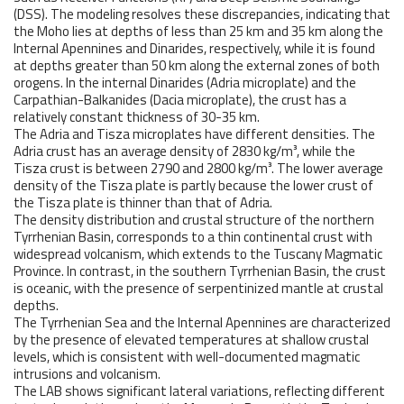
(DSS). The modeling resolves these discrepancies, indicating that
the Moho lies at depths of less than 25 km and 35 km along the
Internal Apennines and Dinarides, respectively, while it is found
at depths greater than 50 km along the external zones of both
orogens. In the internal Dinarides (Adria microplate) and the
Carpathian-Balkanides (Dacia microplate), the crust has a
relatively constant thickness of 30-35 km.
The Adria and Tisza microplates have different densities. The
Adria crust has an average density of 2830 kg/m³, while the
Tisza crust is between 2790 and 2800 kg/m³. The lower average
density of the Tisza plate is partly because the lower crust of
the Tisza plate is thinner than that of Adria.
The density distribution and crustal structure of the northern
Tyrrhenian Basin, corresponds to a thin continental crust with
widespread volcanism, which extends to the Tuscany Magmatic
Province. In contrast, in the southern Tyrrhenian Basin, the crust
is oceanic, with the presence of serpentinized mantle at crustal
depths.
The Tyrrhenian Sea and the Internal Apennines are characterized
by the presence of elevated temperatures at shallow crustal
levels, which is consistent with well-documented magmatic
intrusions and volcanism.
The LAB shows significant lateral variations, reflecting different