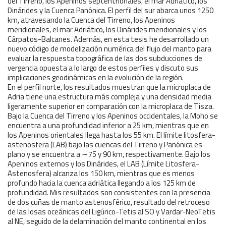
del Tirreno, los Apeninos septentrionales, el mar Adriático, los
Dinárides y la Cuenca Panónica. El perfil del sur abarca unos 1250
km, atravesando la Cuenca del Tirreno, los Apeninos
meridionales, el mar Adriático, los Dinárides meridionales y los
Cárpatos-Balcanes. Además, en esta tesis he desarrollado un
nuevo código de modelización numérica del flujo del manto para
evaluar la respuesta topográfica de las dos subducciones de
vergencia opuesta a lo largo de estos perfiles y discuto sus
implicaciones geodinámicas en la evolución de la región.
En el perfil norte, los resultados muestran que la microplaca de
Adria tiene una estructura más compleja y una densidad media
ligeramente superior en comparación con la microplaca de Tisza.
Bajo la Cuenca del Tirreno y los Apeninos occidentales, la Moho se
encuentra a una profundidad inferior a 25 km, mientras que en
los Apeninos orientales llega hasta los 55 km. El límite litosfera-
astenosfera (LAB) bajo las cuencas del Tirreno y Panónica es
plano y se encuentra a ∼75 y 90 km, respectivamente. Bajo los
Apeninos externos y los Dinárides, el LAB (Límite Litosfera-
Astenosfera) alcanza los 150 km, mientras que es menos
profundo hacia la cuenca adriática llegando a los 125 km de
profundidad. Mis resultados son consistentes con la presencia
de dos cuñas de manto astenosférico, resultado del retroceso
de las losas oceánicas del Ligúrico-Tetis al SO y Vardar-NeoTetis
al NE, seguido de la delaminación del manto continental en los