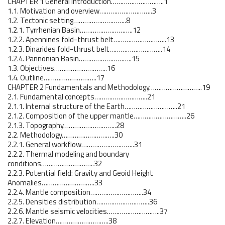
CHAPTER 1 General Introduction………………………..1
1.1. Motivation and overview………………………..3
1.2. Tectonic setting………………………..8
1.2.1. Tyrrhenian Basin………………………..12
1.2.2. Apennines fold-thrust belt………………………..13
1.2.3. Dinarides fold-thrust belt………………………..14
1.2.4. Pannonian Basin………………………..15
1.3. Objectives………………………..16
1.4. Outline………………………..17
CHAPTER 2 Fundamentals and Methodology………………………..19
2.1. Fundamental concepts………………………..21
2.1.1. Internal structure of the Earth………………………..21
2.1.2. Composition of the upper mantle………………………..26
2.1.3. Topography………………………..28
2.2. Methodology………………………..30
2.2.1. General workflow………………………..31
2.2.2. Thermal modeling and boundary
conditions………………………..32
2.2.3. Potential field: Gravity and Geoid Height
Anomalies………………………..33
2.2.4. Mantle composition………………………..34
2.2.5. Densities distribution………………………..36
2.2.6. Mantle seismic velocities………………………..37
2.2.7. Elevation………………………..38