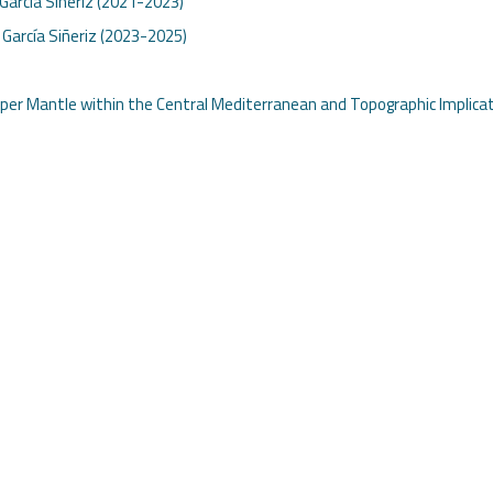
 García Siñeriz (2021-2023)
. García Siñeriz (2023-2025)
pper Mantle within the Central Mediterranean and Topographic Implica