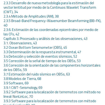
2.3.3 Desarrollo de nueva metodología para la estimación del
vector lentitud por medio de la Continuos Wavelet Transform
(CWT), 34
2.3.4 Método de Amplitudes (AM), 38
2.3.5 Broad-Band Frequency-Wavenumber Beamforming (BB-FK),
40
2.3.6. Estimación de las coordenadas epicentrales por medio de
las CFs, 42
Capítulo 3. Procesado y análisis de las observaciones, 43
3.1. Observaciones, 43
3.2 Ocean Bottom Seismometer (OBS), 45
3.3 Determinación de la respuesta instrumental, 47
3.4 Detección y selección de eventos sísmicos, 52
3.5 Corrección de la señal de tiempo de los OBSs, 53
3.6 Corrección de la orientación de las componentes horizontales
de los OBSs, 59
3.7 Estimación del ruido sísmico en OBSs, 63
3.8 Modelos de Tierra, 68
3.9 Software, 69
3.9.1 CWT-Seismology, 69
3.9.2 Software para la localización de terremotos con método no
lineal: NonLinLoc, 70
3.9.3 Software para la localización de terremotos con método