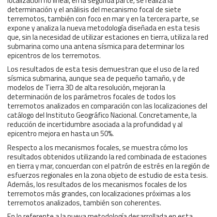
localización no lineal, en la segunda parte, se realiza la
determinación y el análisis del mecanismo focal de siete
terremotos, también con foco en mar y en la tercera parte, se
expone y analiza la nueva metodología diseñada en esta tesis
que, sin la necesidad de utilizar estaciones en tierra, utiliza la red
submarina como una antena sísmica para determinar los
epicentros de los terremotos.
Los resultados de esta tesis demuestran que el uso de la red
sísmica submarina, aunque sea de pequeño tamaño, y de
modelos de Tierra 3D de alta resolución, mejoran la
determinación de los parámetros focales de todos los
terremotos analizados en comparación con las localizaciones del
catálogo del Instituto Geográfico Nacional. Concretamente, la
reducción de incertidumbre asociada a la profundidad y al
epicentro mejora en hasta un 50%.
Respecto a los mecanismos focales, se muestra cómo los
resultados obtenidos utilizando la red combinada de estaciones
en tierra y mar, concuerdan con el patrón de estrés en la región de
esfuerzos regionales en la zona objeto de estudio de esta tesis.
Además, los resultados de los mecanismos focales de los
terremotos más grandes, con localizaciones próximas a los
terremotos analizados, también son coherentes.
En lo referente a la nueva metodología desarrollada en esta