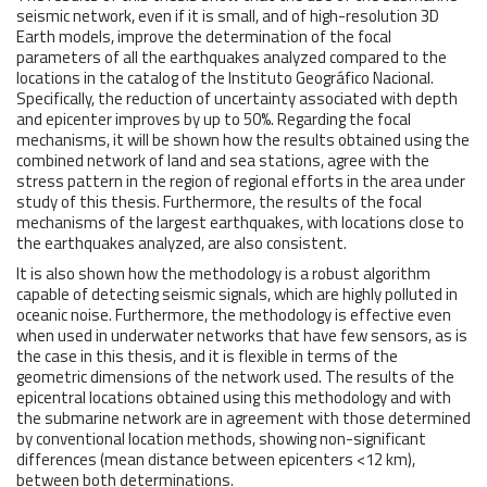
seismic network, even if it is small, and of high-resolution 3D
Earth models, improve the determination of the focal
parameters of all the earthquakes analyzed compared to the
locations in the catalog of the Instituto Geográfico Nacional.
Specifically, the reduction of uncertainty associated with depth
and epicenter improves by up to 50%. Regarding the focal
mechanisms, it will be shown how the results obtained using the
combined network of land and sea stations, agree with the
stress pattern in the region of regional efforts in the area under
study of this thesis. Furthermore, the results of the focal
mechanisms of the largest earthquakes, with locations close to
the earthquakes analyzed, are also consistent.
It is also shown how the methodology is a robust algorithm
capable of detecting seismic signals, which are highly polluted in
oceanic noise. Furthermore, the methodology is effective even
when used in underwater networks that have few sensors, as is
the case in this thesis, and it is flexible in terms of the
geometric dimensions of the network used. The results of the
epicentral locations obtained using this methodology and with
the submarine network are in agreement with those determined
by conventional location methods, showing non-significant
differences (mean distance between epicenters <12 km),
between both determinations.