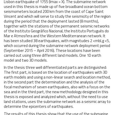
Lisbon earthquake of 1755 (Imax = X). The submarine network
used in this thesis is made up of five broadband ocean bottom
seismometers located 200 km from the coast of Cape Saint
Vincent and which will serve to study the seismicity of the region
during the period that the deployment lasted (8 months),
together with the stations of the permanent seismic networks
of the Instituto Geográfico Nacional, the Instituto Português do
Mar e Atmosfera and the Western Mediterranean network. It
has been studied 38 earthquakes, with magnitudes 2 <mbLg <5,
which occurred during the submarine network deployment period
(September 2015 – April 2016). These locations have been
carried out using three different land models. One 1D earth
model and two 3D models.
In the thesis three well differentiated parts are distinguished:
The first part, is based on the location of earthquakes with 3D
earth models and using a non-linear search and location method,
in the second part the determination and the analysis of the
focal mechanism of seven earthquakes, also with a focus on the
sea and in the third part, the new methodology designed in this
thesis is exposed and analyzed which, without the need to use
land stations, uses the submarine network as a seismic array to
determine the epicenters of earthquakes.
The results of this thesis show that the use of the submarine