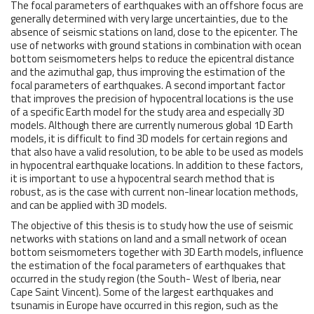
The focal parameters of earthquakes with an offshore focus are
generally determined with very large uncertainties, due to the
absence of seismic stations on land, close to the epicenter. The
use of networks with ground stations in combination with ocean
bottom seismometers helps to reduce the epicentral distance
and the azimuthal gap, thus improving the estimation of the
focal parameters of earthquakes. A second important factor
that improves the precision of hypocentral locations is the use
of a specific Earth model for the study area and especially 3D
models. Although there are currently numerous global 1D Earth
models, it is difficult to find 3D models for certain regions and
that also have a valid resolution, to be able to be used as models
in hypocentral earthquake locations. In addition to these factors,
it is important to use a hypocentral search method that is
robust, as is the case with current non-linear location methods,
and can be applied with 3D models.
The objective of this thesis is to study how the use of seismic
networks with stations on land and a small network of ocean
bottom seismometers together with 3D Earth models, influence
the estimation of the focal parameters of earthquakes that
occurred in the study region (the South- West of Iberia, near
Cape Saint Vincent). Some of the largest earthquakes and
tsunamis in Europe have occurred in this region, such as the