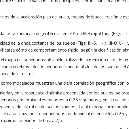
Valle Central. Todas las fallas principales fueron cuantificadas en t
s de la aceleración pico del suelo, mapas de isoaceleración y es
s y zonificación geotécnica en el Area Metropolitana (Figs. III-2
ad de la onda cortante de los suelos (Figs. III-6, III-7, III-8, V-1
asificarse cómo de comportamiento rígido, según la clasificación s
mapa de isoperiodos obtenido utilizando la medición de ruido ambi
ribución relativa de los periodos fundamentales de los suelos del 
smica de la misma.
s como modelados muestran una clara correlación geográfica con l
ería y en la respuesta dinámica presentada por los suelos, se prop
ta periodos predominantes menores a 0,25 segundos y en la cual no 
presencia de estratos de suelos blandos). La otra zona corresponde 
ue se caracteriza por tener periodos predominantes entre los 0,25 
o máximos medidos de hasta 2,5.