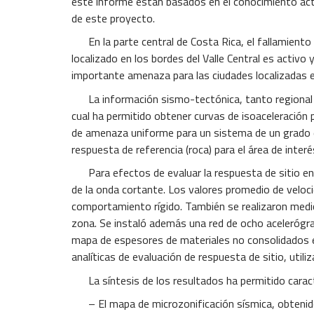
este informe están basados en el conocimiento actual
de este proyecto.
En la parte central de Costa Rica, el fallamiento t
localizado en los bordes del Valle Central es acti
importante amenaza para las ciudades localizadas en
La información sismo-tectónica, tanto regional com
cual ha permitido obtener curvas de isoaceleración
de amenaza uniforme para un sistema de un grado 
respuesta de referencia (roca) para el área de interé
Para efectos de evaluar la respuesta de sitio en lo
de la onda cortante. Los valores promedio de veloc
comportamiento rígido. También se realizaron medic
zona. Se instaló además una red de ocho acelerógra
mapa de espesores de materiales no consolidados en 
analíticas de evaluación de respuesta de sitio, uti
La síntesis de los resultados ha permitido caract
– El mapa de microzonificación sísmica, obtenido