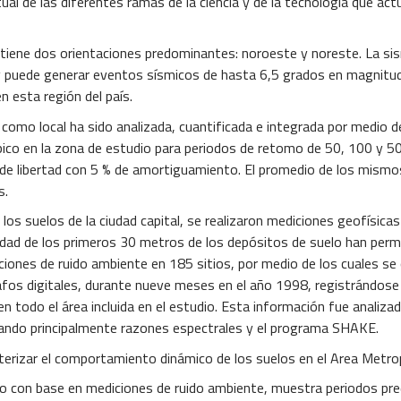
 de las diferentes ramas de la ciencia y de la tecnología que actua
iene dos orientaciones predominantes: noroeste y noreste. La sismi
vo y puede generar eventos sísmicos de hasta 6,5 grados en magnit
 esta región del país.
o local ha sido analizada, cuantificada e integrada por medio de 
 pico en la zona de estudio para periodos de retomo de 50, 100 y 
de libertad con 5 % de amortiguamiento. El promedio de los mis
s.
s suelos de la ciudad capital, se realizaron mediciones geofísicas
idad de los primeros 30 metros de los depósitos de suelo han perm
iones de ruido ambiente en 185 sitios, por medio de los cuales se
fos digitales, durante nueve meses en el año 1998, registrándose u
todo el área incluida en el estudio. Esta información fue analizad
lizando principalmente razones espectrales y el programa SHAKE.
erizar el comportamiento dinámico de los suelos en el Area Metrop
 con base en mediciones de ruido ambiente, muestra periodos pr