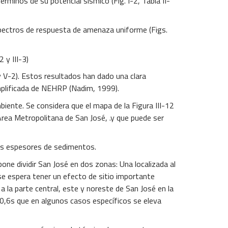
érminos de su potencial sísmico (Fig. I-2, Tabla II-
pectros de respuesta de amenaza uniforme (Figs.
 y III-3)
 y V-2). Estos resultados han dado una clara
implificada de NEHRP (Nadim, 1999).
ente. Se considera que el mapa de la Figura III-12
Area Metropolitana de San José, .y que puede ser
os espesores de sedimentos.
one dividir San José en dos zonas: Una localizada al
se espera tener un efecto de sitio importante
a la parte central, este y noreste de San José en la
y 0,6s que en algunos casos específicos se eleva