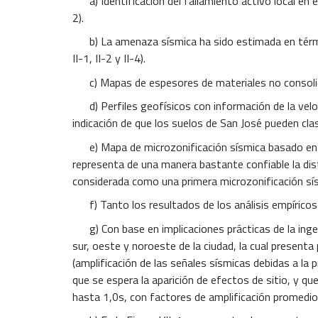
a) Identificación del fallamiento activo local en el 
2).
b) La amenaza sísmica ha sido estimada en término
II-1, II-2 y II-4).
c) Mapas de espesores de materiales no consolidado
d) Perfiles geofísicos con información de la velocid
indicación de que los suelos de San José pueden cl
e) Mapa de microzonificación sísmica basado en el 
representa de una manera bastante confiable la dist
considerada como una primera microzonificación sí
f) Tanto los resultados de los análisis empírico
g) Con base en implicaciones prácticas de la ingeni
sur, oeste y noroeste de la ciudad, la cual presen
(amplificación de las señales sísmicas debidas a la 
que se espera la aparición de efectos de sitio, y q
hasta 1,0s, con factores de amplificación promedi