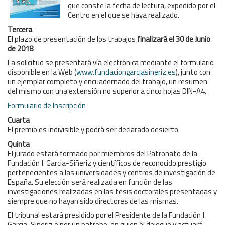
que conste la fecha de lectura, expedido por el
Centro en el que se haya realizado.
Tercera
El plazo de presentación de los trabajos
finalizará el 30 de Junio
de 2018
.
La solicitud se presentará vía electrónica mediante el formulario
disponible en la Web (
www.fundaciongarciasineriz.es
), junto con
un ejemplar completo y encuadernado del trabajo, un resumen
del mismo con una extensión no superior a cinco hojas DIN-A4.
.
Formulario de Inscripción
Cuarta
El premio es indivisible y podrá ser declarado desierto.
Quinta
El jurado estará formado por miembros del Patronato de la
Fundación J. Garcia-Siñeriz y científicos de reconocido prestigio
pertenecientes a las universidades y centros de investigación de
España. Su elección será realizada en función de las
investigaciones realizadas en las tesis doctorales presentadas y
siempre que no hayan sido directores de las mismas.
El tribunal estará presidido por el Presidente de la Fundación J.
Garcia-Siñeriz o por un patrono en quien él delegue y actuará