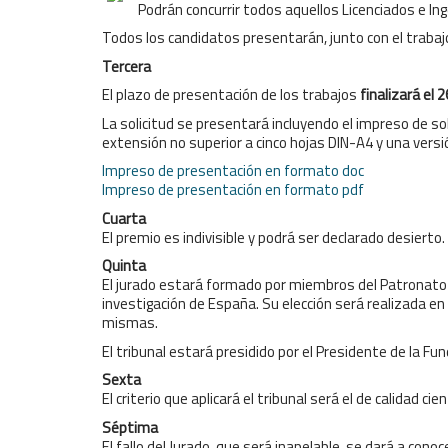
Podrán concurrir todos aquellos Licenciados e I
Todos los candidatos presentarán, junto con el trabajo
Tercera
El plazo de presentación de los trabajos
finalizará el 
La solicitud se presentará incluyendo el impreso de s
extensión no superior a cinco hojas DIN-A4 y una vers
Impreso de presentación en formato doc
Impreso de presentación en formato pdf
Cuarta
El premio es indivisible y podrá ser declarado desierto.
Quinta
El jurado estará formado por miembros del Patronato de
investigación de España. Su elección será realizada en
mismas.
El tribunal estará presidido por el Presidente de la Fu
Sexta
El criterio que aplicará el tribunal será el de calidad ci
Séptima
El fallo del Jurado, que será inapelable, se dará a cono