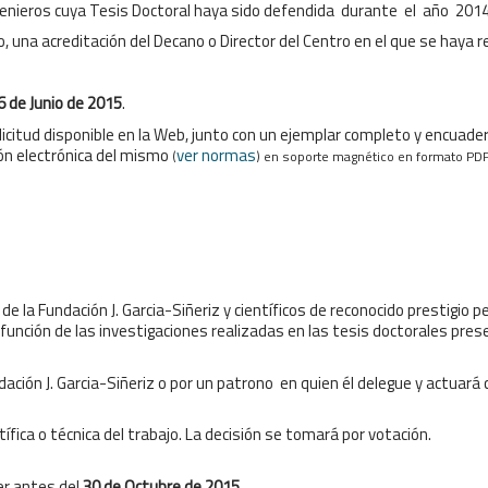
ngenieros cuya Tesis Doctoral haya sido defendida durante el año 2014
, una acreditación del Decano o Director del Centro en el que se haya r
26 de Junio de 2015
.
olicitud disponible en la Web, junto con un ejemplar completo y encua
ión electrónica del mismo
ver normas
(
)
en soporte magnético en formato PDF 
 la Fundación J. Garcia-Siñeriz y científicos de reconocido prestigio 
 función de las investigaciones realizadas en las tesis doctorales pre
ndación J. Garcia-Siñeriz o por un patrono en quien él delegue y actuará
entífica o técnica del trabajo. La decisión se tomará por votación.
cer antes del
30 de Octubre de 2015
.