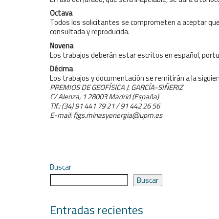
Octava
Todos los solicitantes se comprometen a aceptar que l
consultada y reproducida.
Novena
Los trabajos deberán estar escritos en español, portu
Décima
Los trabajos y documentación se remitirán a la siguien
PREMIOS DE GEOFÍSICA J. GARCÍA-SIÑERIZ
C/ Alenza, 1 28003 Madrid (España)
Tlf.: (34) 91 441 79 21 / 91 442 26 56
E-mail:
fjgs.minasyenergia@upm.es
Buscar
Buscar
Entradas recientes