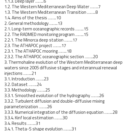
1.1.3. Deep layer ……..6
1.2. The Western Mediterranean Deep Water ……..7
1.3. The Western Mediterranean Transition ……..8
1.4. Aims of the thesis ……..10
2. General methodology ……..13
2.1. Long-term oceanographic records ……..15
2.2. The RADMED monitoring program ……..15
2.2.1. The Minorca deep station ……..17
2.3. The ATHAPOC project ……..17
2.3.1. The ATHAPOC mooring ……..18
2.3.2. The ATHAPOC oceanographic section ……..20
3. Thermohaline evolution of the Western Mediterranean deep
waters since 2005 diffusive stages and interannual renewal
injections ……..21
3.1. Introduction ……..23
3.2. Dataset ……..24
3.3. Methodology ……..25
3.3.1. Smoothed evolution of the hydrography ……..26
3.3.2. Turbulent diffusion and double-diffusive mixing
parameterization ……..26
3.3.3. Numerical integration of the diffusion equation ……..28
3.3.4. Kinf local estimation ……..30
3.4. Results ……..31
3.4.1. Theta-S shape evolution ……..31