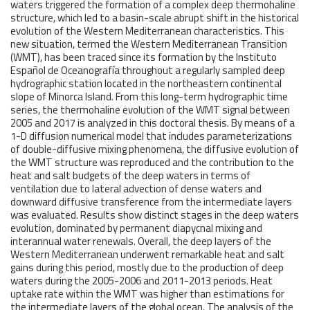
waters triggered the formation of a complex deep thermohaline
structure, which led to a basin-scale abrupt shift in the historical
evolution of the Western Mediterranean characteristics. This
new situation, termed the Western Mediterranean Transition
(WMT), has been traced since its formation by the Instituto
Español de Oceanografía throughout a regularly sampled deep
hydrographic station located in the northeastern continental
slope of Minorca Island. From this long-term hydrographic time
series, the thermohaline evolution of the WMT signal between
2005 and 2017 is analyzed in this doctoral thesis. By means of a
1-D diffusion numerical model that includes parameterizations
of double-diffusive mixing phenomena, the diffusive evolution of
the WMT structure was reproduced and the contribution to the
heat and salt budgets of the deep waters in terms of
ventilation due to lateral advection of dense waters and
downward diffusive transference from the intermediate layers
was evaluated. Results show distinct stages in the deep waters
evolution, dominated by permanent diapycnal mixing and
interannual water renewals. Overall, the deep layers of the
Western Mediterranean underwent remarkable heat and salt
gains during this period, mostly due to the production of deep
waters during the 2005-2006 and 2011-2013 periods. Heat
uptake rate within the WMT was higher than estimations for
the intermediate layers of the global ocean. The analysis of the