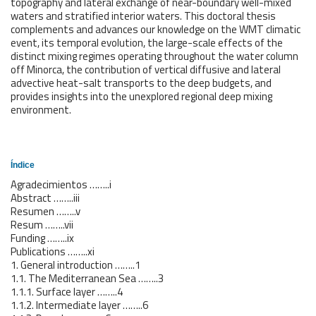
topography and lateral exchange of near-boundary well-mixed
waters and stratified interior waters. This doctoral thesis
complements and advances our knowledge on the WMT climatic
event, its temporal evolution, the large-scale effects of the
distinct mixing regimes operating throughout the water column
off Minorca, the contribution of vertical diffusive and lateral
advective heat-salt transports to the deep budgets, and
provides insights into the unexplored regional deep mixing
environment.
Índice
Agradecimientos ……..i
Abstract ……..iii
Resumen ……..v
Resum ……..vii
Funding ……..ix
Publications ……..xi
1. General introduction ……..1
1.1. The Mediterranean Sea ……..3
1.1.1. Surface layer ……..4
1.1.2. Intermediate layer ……..6