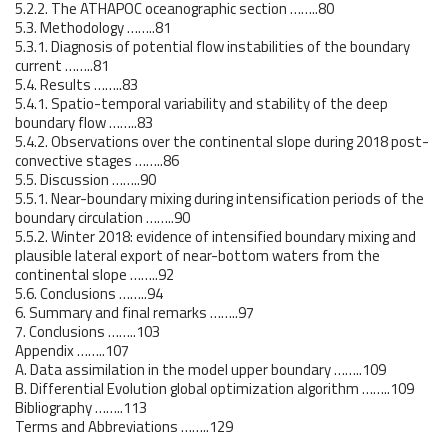
5.2.2. The ATHAPOC oceanographic section ……..80
5.3. Methodology ……..81
5.3.1. Diagnosis of potential flow instabilities of the boundary
current ……..81
5.4. Results ……..83
5.4.1. Spatio-temporal variability and stability of the deep
boundary flow ……..83
5.4.2. Observations over the continental slope during 2018 post-
convective stages ……..86
5.5. Discussion ……..90
5.5.1. Near-boundary mixing during intensification periods of the
boundary circulation ……..90
5.5.2. Winter 2018: evidence of intensified boundary mixing and
plausible lateral export of near-bottom waters from the
continental slope ……..92
5.6. Conclusions ……..94
6. Summary and final remarks ……..97
7. Conclusions ……..103
Appendix ……..107
A. Data assimilation in the model upper boundary ……..109
B. Differential Evolution global optimization algorithm ……..109
Bibliography ……..113
Terms and Abbreviations ……..129