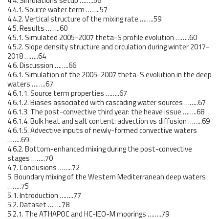
4.4. Simulations setup ……..56
4.4.1. Source water term ……..57
4.4.2. Vertical structure of the mixing rate ……..59
4.5. Results ……..60
4.5.1. Simulated 2005-2007 theta-S profile evolution ……..60
4.5.2. Slope density structure and circulation during winter 2017-
2018 ……..64
4.6. Discussion ……..66
4.6.1. Simulation of the 2005-2007 theta-S evolution in the deep
waters ……..67
4.6.1.1. Source term properties ……..67
4.6.1.2. Biases associated with cascading water sources ……..67
4.6.1.3. The post-convective third year: the heave issue ……..68
4.6.1.4. Bulk heat and salt content: advection vs diffusion ……..69
4.6.1.5. Advective inputs of newly-formed convective waters
……..69
4.6.2. Bottom-enhanced mixing during the post-convective
stages ……..70
4.7. Conclusions ……..72
5. Boundary mixing of the Western Mediterranean deep waters
……..75
5.1. Introduction ……..77
5.2. Dataset ……..78
5.2.1. The ATHAPOC and HC-IEO-M moorings ……..79