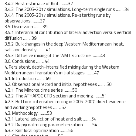
3.4.2. Best estimate of Kinf ……..32
3.4.3. The 2005-2017 simulations. Long-term single runs ……..34
3.4.4. The 2005-2017 simulations. Re-starting runs by
observations ……..37
3.5. Discussion ……..39
3.5.1. Interannual contribution of lateral advection versus vertical
diffusion ……..39
3.5.2. Bulk changes in the deep Western Mediterranean: heat,
salt and density ……..41
3.5.3. Diffusive mixing of the WMT structure ……..43
3.6. Conclusions ……..44
4. Persistent, depth-intensified mixing during the Western
Mediterranean Transition’s initial stages ……..47
4.1. Introduction ……..49
4.2. Observational record and initial hypotheses ……..50
4.2.1. The Minorca time series ……..50
4.2.2. The ATHAPOC CTD section and mooring ……..51
4.2.3. Bottom-intensified mixing in 2005-2007: direct evidence
and working hypotheses ……..52
4.3. Methodology ……..53
4.3.1. Lateral advection of heat and salt ……..54
4.3.2. Diapycnal mixing parameterization ……..54
4.3.3. Kinf local optimization ……..56