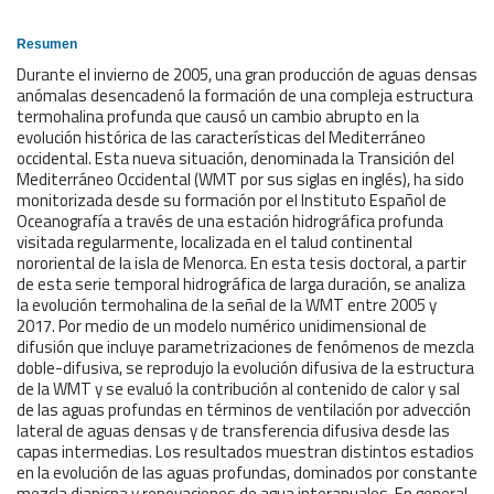
Resumen
Durante el invierno de 2005, una gran producción de aguas densas
anómalas desencadenó la formación de una compleja estructura
termohalina profunda que causó un cambio abrupto en la
evolución histórica de las características del Mediterráneo
occidental. Esta nueva situación, denominada la Transición del
Mediterráneo Occidental (WMT por sus siglas en inglés), ha sido
monitorizada desde su formación por el Instituto Español de
Oceanografía a través de una estación hidrográfica profunda
visitada regularmente, localizada en el talud continental
nororiental de la isla de Menorca. En esta tesis doctoral, a partir
de esta serie temporal hidrográfica de larga duración, se analiza
la evolución termohalina de la señal de la WMT entre 2005 y
2017. Por medio de un modelo numérico unidimensional de
difusión que incluye parametrizaciones de fenómenos de mezcla
doble-difusiva, se reprodujo la evolución difusiva de la estructura
de la WMT y se evaluó la contribución al contenido de calor y sal
de las aguas profundas en términos de ventilación por advección
lateral de aguas densas y de transferencia difusiva desde las
capas intermedias. Los resultados muestran distintos estadios
en la evolución de las aguas profundas, dominados por constante
mezcla diapicna y renovaciones de agua interanuales. En general,