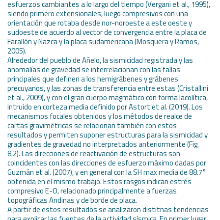
esfuerzos cambiantes a lo largo del tiempo (Vergani et al., 1995),
siendo primero extensionales, luego compresivos con una
orientación que rotaba desde nor-noroeste a este oeste y
sudoeste de acuerdo al vector de convergencia entre la placa de
Farallón y Nazca y la placa sudamericana (Mosquera y Ramos,
2005).
Alrededor del pueblo de Añelo, la sismicidad registrada y las
anomalías de gravedad se interrelacionan con las fallas
principales que definen a los hemigrábenes y grábenes
precuyanos, y las zonas de transferencia entre estas (Cristallini
et al., 2009), y con el gran cuerpo magmático con forma lacolítica,
intruido en corteza media definido por Astort et al. (2019). Los
mecanismos focales obtenidos y los métodos de realce de
cartas gravimétricas se relacionan también con estos
resultados y permiten suponer estructuras para la sismicidad y
gradientes de gravedad no interpretados anteriormente (Fig.
8.2). Las direcciones de reactivación de estructuras son
coincidentes con las direcciones de esfuerzo máximo dadas por
Guzmán et al. (2007), y en general con la SH max media de 88.7°
obtenida en el mismo trabajo. Estos rasgos indican estrés
compresivo E-O, relacionado principalmente a fuerzas
topográficas Andinas y de borde de placa.
A partir de estos resultados se analizaron distitnas tendencias
para explicar las fuentes de la actividad sísmica. En primer lugar,