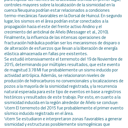
controles mayores sobre la localización de la sismicidad en la
cuenca Neuquina podrían estar relacionados a condiciones
termo-mecánicas favorables en la Dorsal de Huincul. En segundo
lugar, los sismos en el área podrían estar conectados a la
propagación hacia el este del frente activo Andino y el
crecimiento del anticlinal de Añelo (Messager et al., 2010).
Finalmente, la influencia de las intensas operaciones de
fracturación hidráulica podrían ser los mecanismos de disparo o
de alteración de esfuerzos que llevan a la liberación de energía
elástica almacenada en fallas pre existentes.
Se estudió intensivamente el terremoto del 19 de Noviembre de
2015, determinando por múltiples resultados, que este evento
de magnitud 3.78 Ml fue probablemente un sismo inducido por
actividad antrópica. Además, se relacionaron niveles de
producción de hidrocarburos no convencionales y localizaciones de
pozos a la mayoría de la sismicidad registrada, y la recurrencia
natural esperada para este tipo de eventos en base a registros
históricos y resultados de este trabajo. Por esto, en cuanto a la
sismicidad inducida en la región alrededor de Añelo se concluye:
\item El terremoto del 2015 fue probablemente el primer evento
sísmico inducido registrado en el área.
\item Se estudiaron e interpretaron zonas favorables a generar
sismicidad y estructuras posiblemente sismogénicas que