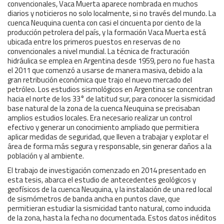
convencionales, Vaca Muerta aparece nombrada en muchos
diarios y noticieros no solo localmente, si no través del mundo. La
cuenca Neuquina cuenta con casi el cincuenta por ciento de la
producción petrolera del país, y la formación Vaca Muerta está
ubicada entre los primeros puestos en reservas de no
convencionales a nivel mundial. La técnica de fracturación
hidráulica se emplea en Argentina desde 1959, pero no fue hasta
el 2011 que comenzó a usarse de manera masiva, debido a la
gran retribución económica que trajo el nuevo mercado del
petróleo. Los estudios sismológicos en Argentina se concentran
hacia el norte de los 33° de latitud sur, para conocer la sismicidad
base natural de la zona de la cuenca Neuquina se precisaban
amplios estudios locales. Era necesario realizar un control
efectivo y generar un conocimiento ampliado que permitiera
aplicar medidas de seguridad, que lleven a trabajar y explotar el
área de forma más segura y responsable, sin generar daños a la
población y al ambiente.
El trabajo de investigación comenzado en 2014 presentado en
esta tesis, abarca el estudio de antecedentes geológicos y
geofísicos de la cuenca Neuquina, y la instalación de una red local
de sismómetros de banda ancha en puntos clave, que
permitieran estudiar la sismicidad tanto natural, como inducida
de la zona, hasta la fecha no documentada. Estos datos inéditos