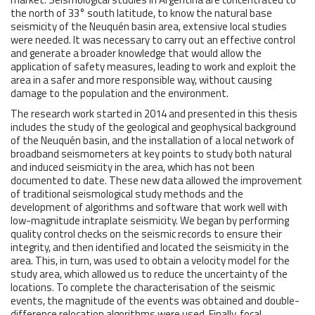
the north of 33° south latitude, to know the natural base
seismicity of the Neuquén basin area, extensive local studies
were needed. It was necessary to carry out an effective control
and generate a broader knowledge that would allow the
application of safety measures, leading to work and exploit the
area in a safer and more responsible way, without causing
damage to the population and the environment.
The research work started in 2014 and presented in this thesis
includes the study of the geological and geophysical background
of the Neuquén basin, and the installation of a local network of
broadband seismometers at key points to study both natural
and induced seismicity in the area, which has not been
documented to date. These new data allowed the improvement
of traditional seismological study methods and the
development of algorithms and software that work well with
low-magnitude intraplate seismicity. We began by performing
quality control checks on the seismic records to ensure their
integrity, and then identified and located the seismicity in the
area. This, in turn, was used to obtain a velocity model for the
study area, which allowed us to reduce the uncertainty of the
locations. To complete the characterisation of the seismic
events, the magnitude of the events was obtained and double-
difference relocation algorithms were used. Finally, focal