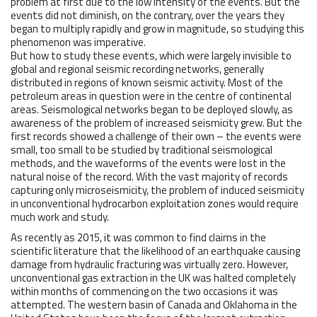
problem at first due to the low intensity of the events. But the
events did not diminish, on the contrary, over the years they
began to multiply rapidly and grow in magnitude, so studying this
phenomenon was imperative.
But how to study these events, which were largely invisible to
global and regional seismic recording networks, generally
distributed in regions of known seismic activity. Most of the
petroleum areas in question were in the centre of continental
areas. Seismological networks began to be deployed slowly, as
awareness of the problem of increased seismicity grew. But the
first records showed a challenge of their own – the events were
small, too small to be studied by traditional seismological
methods, and the waveforms of the events were lost in the
natural noise of the record. With the vast majority of records
capturing only microseismicity, the problem of induced seismicity
in unconventional hydrocarbon exploitation zones would require
much work and study.
As recently as 2015, it was common to find claims in the
scientific literature that the likelihood of an earthquake causing
damage from hydraulic fracturing was virtually zero. However,
unconventional gas extraction in the UK was halted completely
within months of commencing on the two occasions it was
attempted. The western basin of Canada and Oklahoma in the