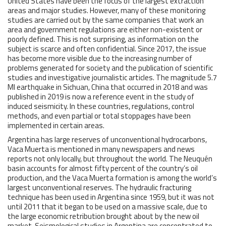
United States have been the focus of the largest extraction
areas and major studies. However, many of these monitoring
studies are carried out by the same companies that work an
area and government regulations are either non-existent or
poorly defined. This is not surprising, as information on the
subject is scarce and often confidential. Since 2017, the issue
has become more visible due to the increasing number of
problems generated for society and the publication of scientific
studies and investigative journalistic articles. The magnitude 5.7
Ml earthquake in Sichuan, China that occurred in 2018 and was
published in 2019 is now a reference event in the study of
induced seismicity. In these countries, regulations, control
methods, and even partial or total stoppages have been
implemented in certain areas.
Argentina has large reserves of unconventional hydrocarbons,
Vaca Muerta is mentioned in many newspapers and news
reports not only locally, but throughout the world. The Neuquén
basin accounts for almost fifty percent of the country’s oil
production, and the Vaca Muerta formation is among the world’s
largest unconventional reserves. The hydraulic fracturing
technique has been used in Argentina since 1959, but it was not
until 2011 that it began to be used on a massive scale, due to
the large economic retribution brought about by the new oil
market. Seismological studies in Argentina are concentrated to