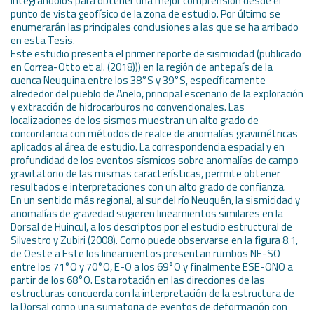
integrándolos para obtener una mejor comprensión desde el
punto de vista geofísico de la zona de estudio. Por último se
enumerarán las principales conclusiones a las que se ha arribado
en esta Tesis.
Este estudio presenta el primer reporte de sismicidad (publicado
en Correa-Otto et al. (2018))) en la región de antepaís de la
cuenca Neuquina entre los 38°S y 39°S, específicamente
alrededor del pueblo de Añelo, principal escenario de la exploración
y extracción de hidrocarburos no convencionales. Las
localizaciones de los sismos muestran un alto grado de
concordancia con métodos de realce de anomalías gravimétricas
aplicados al área de estudio. La correspondencia espacial y en
profundidad de los eventos sísmicos sobre anomalías de campo
gravitatorio de las mismas características, permite obtener
resultados e interpretaciones con un alto grado de confianza.
En un sentido más regional, al sur del río Neuquén, la sismicidad y
anomalías de gravedad sugieren lineamientos similares en la
Dorsal de Huincul, a los descriptos por el estudio estructural de
Silvestro y Zubiri (2008). Como puede observarse en la figura 8.1,
de Oeste a Este los lineamientos presentan rumbos NE-SO
entre los 71°O y 70°O, E-O a los 69°O y finalmente ESE-ONO a
partir de los 68°O. Esta rotación en las direcciones de las
estructuras concuerda con la interpretación de la estructura de
la Dorsal como una sumatoria de eventos de deformación con