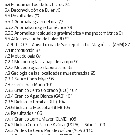
6.3 Fundamentos de los filtros 74
6.4 Deconvolución de Euler 76
6.5 Resultados 77
6.5.1 Anomalía gravimétrica 77
6.5.2 Anomalía magnetométrica 79
6.5.3 Anomalías residuales gravimétrica y magnetométrica 81
6.5.4 Deconvolución de Euler 3D 83
CAPÍTULO 7 – Anisotropía de Susceptibilidad Magnética (ASM) 87
7.1 Introducción 87
7.2 Metodología 87
7.2.1 Metodología trabajo de campo 91
7.2.2 Metodología en laboratorio 94
7.3 Geología de las localidades muestreadas 95
7.3.1 Sauce Chico Inlyer 95
7.3.2 Cerro San Mario 101
7.3.3 Granito Cerro Colorado (GCC) 102
7.3.4 Granito Agua Blanca (GAB) 104
7.3.5 Riolita La Ermita (RLE) 104
7.3.6 Riolita La Mascota (RLM) 105
7.4 Resultados 106
7.4.1 Granito Loma Mayer (GLME) 106
7.4.2 Riolita Cerro Pan de Azúcar (RCPA) – Sitio 1 109
7.4.3 Andesita Cerro Pan de Azúcar (ACPA) 110