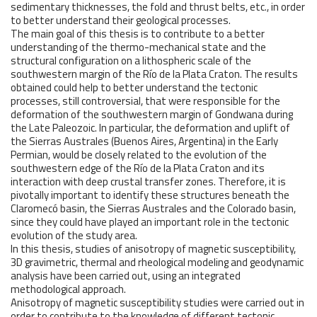
sedimentary thicknesses, the fold and thrust belts, etc., in order
to better understand their geological processes.
The main goal of this thesis is to contribute to a better
understanding of the thermo-mechanical state and the
structural configuration on a lithospheric scale of the
southwestern margin of the Río de la Plata Craton. The results
obtained could help to better understand the tectonic
processes, still controversial, that were responsible for the
deformation of the southwestern margin of Gondwana during
the Late Paleozoic. In particular, the deformation and uplift of
the Sierras Australes (Buenos Aires, Argentina) in the Early
Permian, would be closely related to the evolution of the
southwestern edge of the Río de la Plata Craton and its
interaction with deep crustal transfer zones. Therefore, it is
pivotally important to identify these structures beneath the
Claromecó basin, the Sierras Australes and the Colorado basin,
since they could have played an important role in the tectonic
evolution of the study area.
In this thesis, studies of anisotropy of magnetic susceptibility,
3D gravimetric, thermal and rheological modeling and geodynamic
analysis have been carried out, using an integrated
methodological approach.
Anisotropy of magnetic susceptibility studies were carried out in
order to contribute to the knowledge of different tectonic