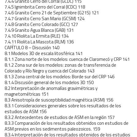
7.4.4 Granito Cerro del Corral (GCDC) 115
7.4.5 Ignimbrita Cerro del Corral (ICDC) 118
7.4.6 Granito Cerro 21 de Septiembre (G21S) 121
7.4.7 Granito Cerro San Mario (GCSM) 124
7.4.8 Granito Cerro Colorado (GCC) 127
7.4.9 Granito Agua Blanca (GAB) 131
7.4.10 Riolita La Ermita (RLE) 134
7.4.11 Riolita La Mascota (RLM) 136
CAPÍTULO 8 – Discusión 140
8.1 Modelos 3D de escala litosférica 141
8.1.1 Zona norte de los modelos: cuenca de Claromecó y CRP 141
8.1.2 Zona sur de los modelos: zonas de transferencia de
Colorado y Río Negro y cuenca del Colorado 143
8.1.3 Zona central de los modelos: Borde sur del CRP 146
8.1.4 Discusión general de los modelos 3D 150
8.2 Interpretación de anomalías gravimétricas y
magnetométricas 151
8.3 Anisotropía de susceptibilidad magnética (ASM) 156
8.3.1 Consideraciones generales sobre los resultados de los
estudios de ASM 156
8.3.2 Antecedentes de estudios de ASM en la región 157
8.3.3 Comparación de los resultados obtenidos con estudios de
ASM previos en los sedimentos paleozoicos. 159
8.3.4 Interpretación de los resultados obtenidos de los estudios