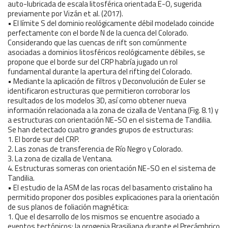
auto-lubricada de escala litosférica orientada E-O, sugerida
previamente por Vizán et al. (2017).
• El límite S del dominio reológicamente débil modelado coincide
perfectamente con el borde N de la cuenca del Colorado.
Considerando que las cuencas de rift son comúnmente
asociadas a dominios litosféricos reológicamente débiles, se
propone que el borde sur del CRP habría jugado un rol
fundamental durante la apertura del rifting del Colorado.
• Mediante la aplicación de filtros y Deconvolución de Euler se
identificaron estructuras que permitieron corroborar los
resultados de los modelos 3D, así como obtener nueva
información relacionada a la zona de cizalla de Ventana (Fig. 8.1) y
a estructuras con orientación NE-SO en el sistema de Tandilia.
Se han detectado cuatro grandes grupos de estructuras:
1. El borde sur del CRP.
2. Las zonas de transferencia de Río Negro y Colorado.
3. La zona de cizalla de Ventana.
4. Estructuras someras con orientación NE-SO en el sistema de
Tandilia.
• El estudio de la ASM de las rocas del basamento cristalino ha
permitido proponer dos posibles explicaciones para la orientación
de sus planos de foliación magnética:
1. Que el desarrollo de los mismos se encuentre asociado a
eventos tectónicos: la orogenia Brasiliana durante el Precámbrico