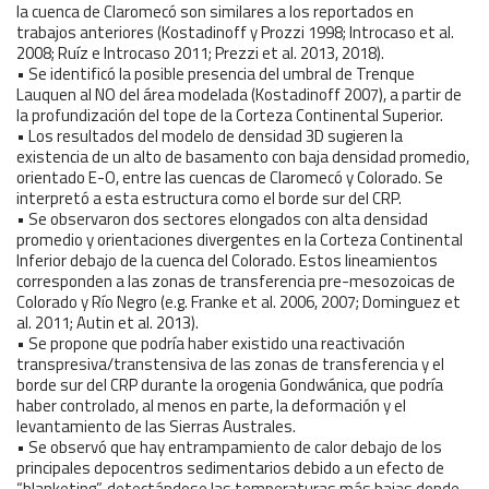
la cuenca de Claromecó son similares a los reportados en
trabajos anteriores (Kostadinoff y Prozzi 1998; Introcaso et al.
2008; Ruíz e Introcaso 2011; Prezzi et al. 2013, 2018).
• Se identificó la posible presencia del umbral de Trenque
Lauquen al NO del área modelada (Kostadinoff 2007), a partir de
la profundización del tope de la Corteza Continental Superior.
• Los resultados del modelo de densidad 3D sugieren la
existencia de un alto de basamento con baja densidad promedio,
orientado E-O, entre las cuencas de Claromecó y Colorado. Se
interpretó a esta estructura como el borde sur del CRP.
• Se observaron dos sectores elongados con alta densidad
promedio y orientaciones divergentes en la Corteza Continental
Inferior debajo de la cuenca del Colorado. Estos lineamientos
corresponden a las zonas de transferencia pre-mesozoicas de
Colorado y Río Negro (e.g. Franke et al. 2006, 2007; Dominguez et
al. 2011; Autin et al. 2013).
• Se propone que podría haber existido una reactivación
transpresiva/transtensiva de las zonas de transferencia y el
borde sur del CRP durante la orogenia Gondwánica, que podría
haber controlado, al menos en parte, la deformación y el
levantamiento de las Sierras Australes.
• Se observó que hay entrampamiento de calor debajo de los
principales depocentros sedimentarios debido a un efecto de
“blanketing”, detectándose las temperaturas más bajas donde