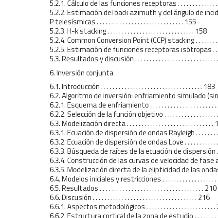
5.2.1. Cálculo de las funciones receptoras . . . . . . . . . . . . . . 
5.2.2. Estimación del back azimuth y del ángulo de inci
P telesísmicas . . . . . . . . . . . . . . . . . . . . . . . . . . . . . . 155
5.2.3. H-k stacking . . . . . . . . . . . . . . . . . . . . . . . . . . . . . . 158
5.2.4. Common Conversion Point (CCP) stacking . . . . . . . . . .
5.2.5. Estimación de funciones receptoras isótropas . . . . . .
5.3. Resultados y discusión . . . . . . . . . . . . . . . . . . . . . . . . . . . 
6. Inversión conjunta
6.1. Introducción . . . . . . . . . . . . . . . . . . . . . . . . . . . . . . . . . . . 183
6.2. Algoritmo de inversión: enfriamiento simulado (simu
6.2.1. Esquema de enfriamiento . . . . . . . . . . . . . . . . . . . . . . 
6.2.2. Selección de la función objetivo . . . . . . . . . . . . . . . . . .
6.3. Modelización directa . . . . . . . . . . . . . . . . . . . . . . . . . . . . . 
6.3.1. Ecuación de dispersión de ondas Rayleigh . . . . . . . . . .
6.3.2. Ecuación de dispersión de ondas Love . . . . . . . . . . . . .
6.3.3. Búsqueda de raíces de la ecuación de dispersión . . . . .
6.3.4. Construcción de las curvas de velocidad de fase apar
6.3.5. Modelización directa de la elipticidad de las ondas R
6.4. Modelos iniciales y restricciones . . . . . . . . . . . . . . . . . . . 
6.5. Resultados . . . . . . . . . . . . . . . . . . . . . . . . . . . . . . . . . . . . 210
6.6. Discusión . . . . . . . . . . . . . . . . . . . . . . . . . . . . . . . . . . . . 216
6.6.1. Aspectos metodológicos . . . . . . . . . . . . . . . . . . . . . . . 
6.6.2. Estructura cortical de la zona de estudio . . . . . . . . . . 