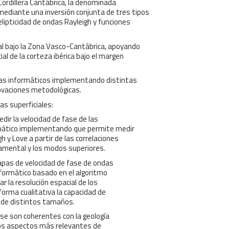
a Cordillera Cantábrica, la denominada
ediante una inversión conjunta de tres tipos
elipticidad de ondas Rayleigh y funciones
cal bajo la Zona Vasco-Cantábrica, apoyando
al de la corteza ibérica bajo el margen
mas informáticos implementando distintas
ovaciones metodológicas.
as superficiales:
ir la velocidad de fase de las
rmático implementando que permite medir
 y Love a partir de las correlaciones
amental y los modos superiores.
apas de velocidad de fase de ondas
informático basado en el algoritmo
ar la resolución espacial de los
forma cualitativa la capacidad de
d de distintos tamaños.
ase son coherentes con la geología
), los aspectos más relevantes de