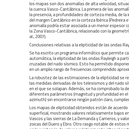
los mapas son dos anomalías de alta velocidad, situad
la cuenca Vasco-Cantábrica. La primera de las anomalí
la presencia, a profundidades de corteza media, de la i
del margen Cantábrico en la corteza Ibérica (Pedreira e
anomalía podría estar asociada a un menor espesor cor
la Zona Vasco-Cantábrica, relacionado con la geometrí
al., 2007).
Conclusiones relativas a la elipticidad de las ondas Ray
Se ha escrito un programa informático que permite c
automática, la elipticidad de las ondas Rayleigh a part
cruzadas del ruido sísmico. Esto ha permitido disponer
en un amplio rango de frecuencias comprendido aprox
La robustez de las estimaciones de la elipticidad se r
las medidas derivadas de los telesismos y del ruido sí
en el que se solapan. Además, se ha comprobado la d
diferentes parámetros (magnitud y profundidad en el 
azimuth) sin encontrarse ningún patrón claro, cumplie
Los mapas de elipticidad obtenidos están de acuerdo e
superficial, mostrando valores relativamente bajos en
Vascos y las sierras de La Demanda y Cameros, y valo
zoicas del Duero y Ebro. Otro rasgo notable de estos m