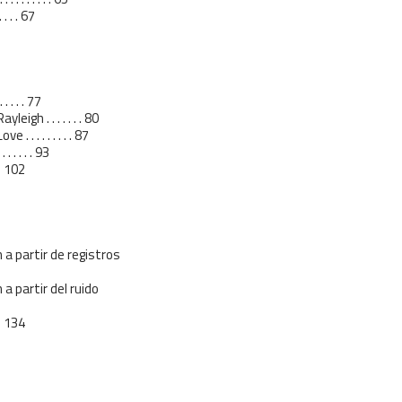
. . . . 67
. . . . 77
igh . . . . . . . 80
. . . . . . . . 87
. . . . . 93
. . 102
h a partir de registros
 a partir del ruido
. . 134