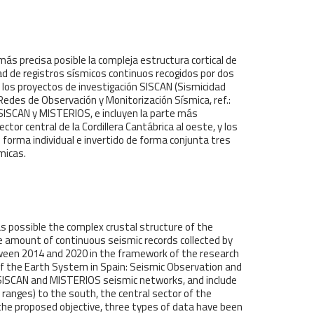
 más precisa posible la compleja estructura cortical de
tidad de registros sísmicos continuos recogidos por dos
los proyectos de investigación SISCAN (Sismicidad
edes de Observación y Monitorización Sísmica, ref.:
SISCAN y MISTERIOS, e incluyen la parte más
tor central de la Cordillera Cantábrica al oeste, y los
 forma individual e invertido de forma conjunta tres
micas.
as possible the complex crustal structure of the
e amount of continuous seismic records collected by
een 2014 and 2020 in the framework of the research
of the Earth System in Spain: Seismic Observation and
 SISCAN and MISTERIOS seismic networks, and include
nges) to the south, the central sector of the
he proposed objective, three types of data have been