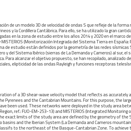
oración de un modelo 3D de velocidad de ondas S que refleje de la forma
ineos y la Cordillera Cantábrica. Para ello, se ha utilizado la gran can
das en la zona de estudio entre los años 2014 y 2020 en el marco de 
 y MISTERIOS (Monitorización Integrada del Sistema Tierra en España: R
a de estudio están definidos por la geometría de las redes sísmicas 
o y del Sistema Ibérico (sierras de La Demanda y Cameros) al sur, el sec
. Para alcanzar el objetivo propuesto, se han recopilado, analizado de
ciales, elipticidad de las ondas Rayleigh y funciones receptoras telesís
oration of a 3D shear-wave velocity model that reflects as accurately 
e Pyrenees and the Cantabrian Mountains. For this purpose, the larg
ave been used. These networks were deployed in the study area betw
n Region, ref.: FUO-EM-253-13) and MISTERIOS (Integrated Monitoring 
he exact limits of the study area are defined by the geometry of the
o basins and the Iberian System (La Demanda and Cameros mountain ra
ssifs to the northeast of the Basque-Cantabrian Zone. To achieve t