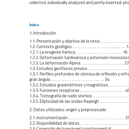
collected, individually analyzed and jointly inverted: p
Índice
1. Introducción
1.1. Presentación y objetivo de la tesis . . . . . . . . . . . . . . . . . . 
1.2. Contexto geológico . . . . . . . . . . . . . . . . . . . . . . . . . . . . . . . 
1.2.1. La orogenia Varisca . . . . . . . . . . . . . . . . . . . . . . . . . . . 16
1.2.2. Deformación tardivarisca y extensión mesozoica . . . . 
1.2.3. La deformación Alpina . . . . . . . . . . . . . . . . . . . . . . . . . 27
1.3. Estudios geofísicos previos . . . . . . . . . . . . . . . . . . . . . . . .
1.3.1. Perfiles profundos de sísmica de reflexión y refr
gran ángulo . . . . . . . . . . . . . . . . . . . . . . . . . . . . . . . 34
1.3.2. Estudios gravimétricos y magnéticos . . . . . . . . . . . . . 
1.3.3. Funciones receptoras . . . . . . . . . . . . . . . . . . . . . . . . . . 4
1.3.4. Tomografía de ruido sísmico . . . . . . . . . . . . . . . . . . . . .
1.3.5. Elipticidad de las ondas Rayleigh . . . . . . . . . . . . . . . . .
2. Datos utilizados: origen y preprocesado
2.1. Instrumentación . . . . . . . . . . . . . . . . . . . . . . . . . . . . . . . . . 
2.2. Disponibilidad de datos . . . . . . . . . . . . . . . . . . . . . . . . . . . 
2.3. Corrección de la respuesta instrumental . . . . . . . . . . . . . 