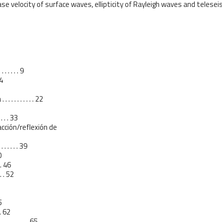
hase velocity of surface waves, ellipticity of Rayleigh waves and telesei
. . . . . 9
14
. . . . . . . 22
 . . . 33
acción/reflexión de
. . . . . 39
0
 . 46
 . . 52
55
. . 62
. . . . . . . 65