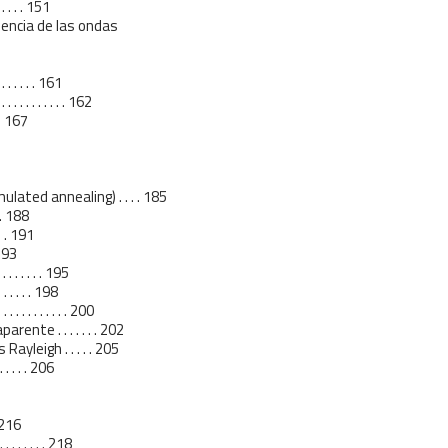
. . . . 151
dencia de las ondas
 . . . . 161
 . . . . . . . 162
. . 167
lated annealing) . . . . 185
. . 188
 . . 191
. 193
 . . . . . 195
 . . . . 198
 . . . . . . . 200
ente . . . . . . . 202
ayleigh . . . . . 205
. . . . . 206
. 216
. . . . . . 218