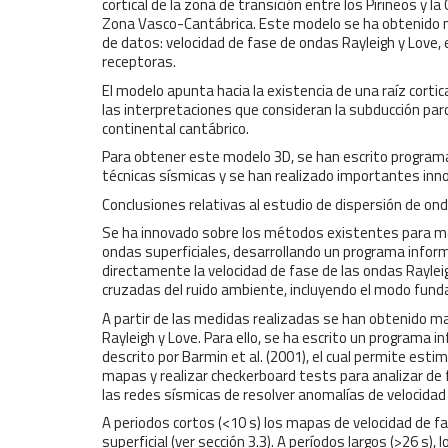
cortical de la zona de transición entre los Pirineos y l
Zona Vasco-Cantábrica. Este modelo se ha obtenido m
de datos: velocidad de fase de ondas Rayleigh y Love, 
receptoras.
El modelo apunta hacia la existencia de una raíz corti
las interpretaciones que consideran la subducción parci
continental cantábrico.
Para obtener este modelo 3D, se han escrito progra
técnicas sísmicas y se han realizado importantes inn
Conclusiones relativas al estudio de dispersión de ond
Se ha innovado sobre los métodos existentes para med
ondas superficiales, desarrollando un programa info
directamente la velocidad de fase de las ondas Rayleigh
cruzadas del ruido ambiente, incluyendo el modo fund
A partir de las medidas realizadas se han obtenido m
Rayleigh y Love. Para ello, se ha escrito un programa 
descrito por Barmin et al. (2001), el cual permite estim
mapas y realizar checkerboard tests para analizar de 
las redes sísmicas de resolver anomalías de velocida
A periodos cortos (<10 s) los mapas de velocidad de f
superficial (ver sección 3.3). A períodos largos (>26 s