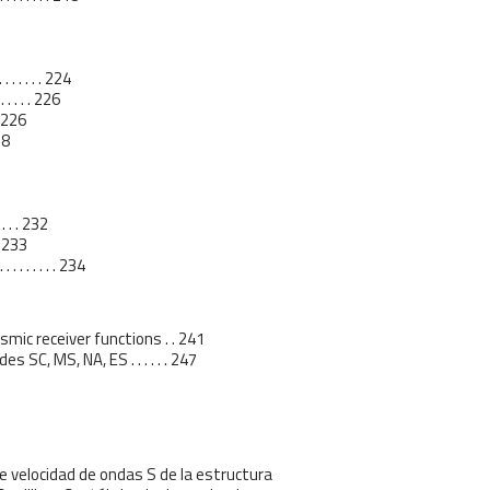
. . . . . . 224
. . . . . 226
 . 226
228
 . . . 232
. . 233
 . . . . . . 234
smic receiver functions . . 241
SC, MS, NA, ES . . . . . . 247
e velocidad de ondas S de la estructura