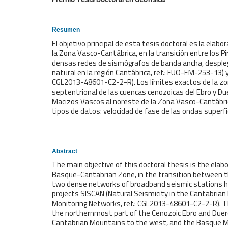
Resumen
El objetivo principal de esta tesis doctoral es la elab
la Zona Vasco-Cantábrica, en la transición entre los Pir
densas redes de sismógrafos de banda ancha, desplega
natural en la región Cantábrica, ref.: FUO-EM-253-13)
CGL2013-48601-C2-2-R). Los límites exactos de la zon
septentrional de las cuencas cenozoicas del Ebro y Duer
Macizos Vascos al noreste de la Zona Vasco-Cantábrica
tipos de datos: velocidad de fase de las ondas superfi
Abstract
The main objective of this doctoral thesis is the elab
Basque-Cantabrian Zone, in the transition between th
two dense networks of broadband seismic stations h
projects SISCAN (Natural Seismicity in the Cantabria
Monitoring Networks, ref.: CGL2013-48601-C2-2-R). T
the northernmost part of the Cenozoic Ebro and Duer
Cantabrian Mountains to the west, and the Basque Ma