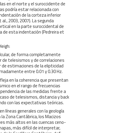
as en el norte y el suroccidente de
as podría estar relacionada con
ndentación de la corteza inferior
t al., 2003, 2007). La segunda
tical en la parte suroccidental de
a de esta indentación (Pedreira et
leigh:
alcular, de forma completamente
ir de telesismos y de correlaciones
 de estimaciones de la elipticidad
imadamente entre 0.01 y 0.30 Hz.
efleja en la coherencia que presentan
smico en el rango de frecuencias
ependencia de las medidas frente a
caso de telesismos, distancia y back
ndo con las expectativas teóricas.
n líneas generales con la geología
 la Zona Cantábrica, los Macizos
res más altos en las cuencas ceno-
apas, más difícil de interpretar,