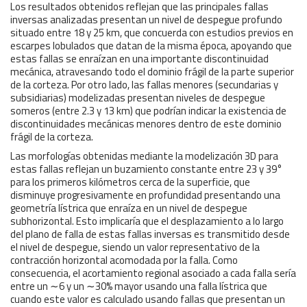
Los resultados obtenidos reflejan que las principales fallas
inversas analizadas presentan un nivel de despegue profundo
situado entre 18 y 25 km, que concuerda con estudios previos en
escarpes lobulados que datan de la misma época, apoyando que
estas fallas se enraízan en una importante discontinuidad
mecánica, atravesando todo el dominio frágil de la parte superior
de la corteza. Por otro lado, las fallas menores (secundarias y
subsidiarias) modelizadas presentan niveles de despegue
someros (entre 2.3 y 13 km) que podrían indicar la existencia de
discontinuidades mecánicas menores dentro de este dominio
frágil de la corteza.
Las morfologías obtenidas mediante la modelización 3D para
estas fallas reflejan un buzamiento constante entre 23 y 39°
para los primeros kilómetros cerca de la superficie, que
disminuye progresivamente en profundidad presentando una
geometría lístrica que enraíza en un nivel de despegue
subhorizontal. Esto implicaría que el desplazamiento a lo largo
del plano de falla de estas fallas inversas es transmitido desde
el nivel de despegue, siendo un valor representativo de la
contracción horizontal acomodada por la falla. Como
consecuencia, el acortamiento regional asociado a cada falla sería
entre un ∼6 y un ∼30% mayor usando una falla lístrica que
cuando este valor es calculado usando fallas que presentan un