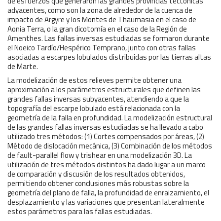
de esfuerzos que generaron las grandes provincias tectónicas
adyacentes, como son la zona de alrededor de la cuenca de
impacto de Argyre y los Montes de Thaumasia en el caso de
Aonia Terra, o la gran dicotomía en el caso de la Región de
Amenthes. Las fallas inversas estudiadas se formaron durante
el Noeico Tardío/Hespérico Temprano, junto con otras fallas
asociadas a escarpes lobulados distribuidas por las tierras altas
de Marte.
La modelización de estos relieves permite obtener una
aproximación a los parámetros estructurales que definen las
grandes fallas inversas subyacentes, atendiendo a que la
topografía del escarpe lobulado está relacionada con la
geometría de la falla en profundidad. La modelización estructural
de las grandes fallas inversas estudiadas se ha llevado a cabo
utilizado tres métodos: (1) Cortes compensados por áreas, (2)
Método de dislocación mecánica, (3) Combinación de los métodos
de fault-parallel flow y trishear en una modelización 3D. La
utilización de tres métodos distintos ha dado lugar a un marco
de comparación y discusión de los resultados obtenidos,
permitiendo obtener conclusiones más robustas sobre la
geometría del plano de falla, la profundidad de enraizamiento, el
desplazamiento y las variaciones que presentan lateralmente
estos parámetros para las fallas estudiadas.