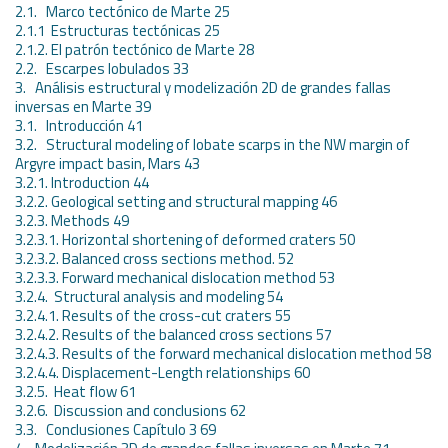
2.1. Marco tectónico de Marte 25
2.1.1 Estructuras tectónicas 25
2.1.2. El patrón tectónico de Marte 28
2.2. Escarpes lobulados 33
3. Análisis estructural y modelización 2D de grandes fallas
inversas en Marte 39
3.1. Introducción 41
3.2. Structural modeling of lobate scarps in the NW margin of
Argyre impact basin, Mars 43
3.2.1. Introduction 44
3.2.2. Geological setting and structural mapping 46
3.2.3. Methods 49
3.2.3.1. Horizontal shortening of deformed craters 50
3.2.3.2. Balanced cross sections method. 52
3.2.3.3. Forward mechanical dislocation method 53
3.2.4. Structural analysis and modeling 54
3.2.4.1. Results of the cross-cut craters 55
3.2.4.2. Results of the balanced cross sections 57
3.2.4.3. Results of the forward mechanical dislocation method 58
3.2.4.4. Displacement-Length relationships 60
3.2.5. Heat flow 61
3.2.6. Discussion and conclusions 62
3.3. Conclusiones Capítulo 3 69