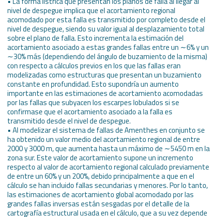
• La forma lístrica que presentan los planos de falla al llegar al
nivel de despegue implica que el acortamiento regional
acomodado por esta falla es transmitido por completo desde el
nivel de despegue, siendo su valor igual al desplazamiento total
sobre el plano de falla. Esto incrementa la estimación del
acortamiento asociado a estas grandes fallas entre un ∼6% y un
∼30% más (dependiendo del ángulo de buzamiento de la misma)
con respecto a cálculos previos en los que las fallas eran
modelizadas como estructuras que presentan un buzamiento
constante en profundidad. Esto supondría un aumento
importante en las estimaciones de acortamiento acomodadas
por las fallas que subyacen los escarpes lobulados si se
confirmase que el acortamiento asociado a la falla es
transmitido desde el nivel de despegue.
• Al modelizar el sistema de fallas de Amenthes en conjunto se
ha obtenido un valor medio del acortamiento regional de entre
2000 y 3000 m, que aumenta hasta un máximo de ∼5450 m en la
zona sur. Este valor de acortamiento supone un incremento
respecto al valor de acortamiento regional calculado previamente
de entre un 60% y un 200%, debido principalmente a que en el
cálculo se han incluido fallas secundarias y menores. Por lo tanto,
las estimaciones de acortamiento global acomodado por las
grandes fallas inversas están sesgadas por el detalle de la
cartografía estructural usada en el cálculo, que a su vez depende