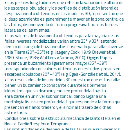
• Los perfiles longitudinales que reflejan la variación de altura de
los escarpes lobulados, y los perfiles de distribución lateral del
desplazamiento obtenidos en los modelos 3D, representan que
el desplazamiento es generalmente mayor en la zona central de
las fallas, disminuyendo de forma progresiva hacia los bordes
laterales de las mismas.
• Los valores de buzamiento obtenidos para la mayoría de las
fallas inversas modelizadas varían entre 23° y 33°, estando
dentro del rango de buzamientos observado para fallas inversas
en la Tierra (20°–35°) (e.g., Jaeger y Cook, 1979; Brewer et al.,
1980; Stone, 1985; Watters y Nimmo, 2010). Ogygis Rupes
presenta un buzamiento ligeramente mayor (35°–39°)
correspondiendo con valores obtenidos en estudios previos en
escarpes lobulados (20°–40°) (e.g. Egea-González et al., 2017).
• Los resultados de los modelos 3D muestran que estas fallas
tienen un buzamiento constante durante los primeros
kilómetros que va disminuyendo en profundidad hasta
enraizarse en un nivel subhorizontal, dando lugar a una
morfología lístrica en profundidad, que responde a la forma que
presentan el flanco trasero y el sinclinal trasero de dichas
estructuras.
Conclusiones sobre la estructura mecánica de la litosfera en el
Noeico Tardío/Hespérico Temprano.
Las profundidades de despegue de las fallas que subyacen los