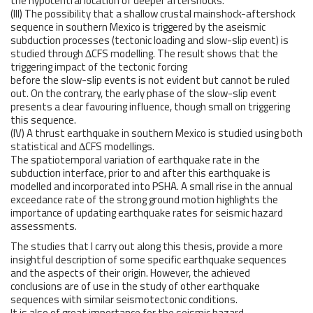
the hypocentral location of deeper aftershocks.
(III) The possibility that a shallow crustal mainshock-aftershock
sequence in southern Mexico is triggered by the aseismic
subduction processes (tectonic loading and slow-slip event) is
studied through ∆CFS modelling. The result shows that the
triggering impact of the tectonic forcing
before the slow-slip events is not evident but cannot be ruled
out. On the contrary, the early phase of the slow-slip event
presents a clear favouring influence, though small on triggering
this sequence.
(IV) A thrust earthquake in southern Mexico is studied using both
statistical and ∆CFS modellings.
The spatiotemporal variation of earthquake rate in the
subduction interface, prior to and after this earthquake is
modelled and incorporated into PSHA. A small rise in the annual
exceedance rate of the strong ground motion highlights the
importance of updating earthquake rates for seismic hazard
assessments.
The studies that I carry out along this thesis, provide a more
insightful description of some specific earthquake sequences
and the aspects of their origin. However, the achieved
conclusions are of use in the study of other earthquake
sequences with similar seismotectonic conditions.
It is also of great importance for the seismic hazard