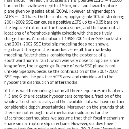
mainshock. The result indicates a small positive ∆CFS ∼ +0.005
bars on the shallower depth of 5 km, on a southward rupture
plane given by Iglesias et al. (2004). However, at higher depth
∆CFS ∼ −0.1 bars. On the contrary, applying only 10% of slip during
2001-2002 SSE can cause a positive ∆CFS up to +0.05 bars on
the hypocentral area of the Coyuca series, and the hypocentral
locations of aftershocks highly coincide with the positively
charged areas. A combination of 1998-2001 inter-SSE back-slip
and 2001-2002 SSE total slip modelling does not show a
significant change in the inconclusive result from back-slip
modelling. Nevertheless, considering the existence of a
southward normal fault, which was very close to rupture since
long before, the triggering influence of early SSE phase is not
unlikely. Specially, because the continuation of the 2001-2002
SSE expands the positive ∆CFS area and coincides with the
hypocentral distribution of aftershocks.
Yet, it is worth remarking that in all three sequences in chapters
4, 5 and 6, the relocated hypocenters comprise a fraction of the
whole aftershock activity and the available data we have contain
considerable depth uncertainties. Moreover, on the grounds that
there are not enough focal mechanism solutions for the
aftershock earthquakes, we assume that their focal mechanism
share similar rupture slip directions. However, studies have
shown that for crustal earthquakes (e.g., 2012 Ahar-Varzeghan