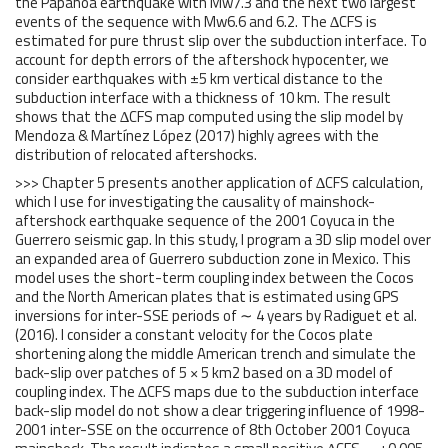
the Papanoa earthquake with Mw7.3 and the next two largest
events of the sequence with Mw6.6 and 6.2. The ∆CFS is
estimated for pure thrust slip over the subduction interface. To
account for depth errors of the aftershock hypocenter, we
consider earthquakes with ±5 km vertical distance to the
subduction interface with a thickness of 10 km. The result
shows that the ∆CFS map computed using the slip model by
Mendoza & Martínez López (2017) highly agrees with the
distribution of relocated aftershocks.
>>> Chapter 5 presents another application of ∆CFS calculation,
which I use for investigating the causality of mainshock-
aftershock earthquake sequence of the 2001 Coyuca in the
Guerrero seismic gap. In this study, I program a 3D slip model over
an expanded area of Guerrero subduction zone in Mexico. This
model uses the short-term coupling index between the Cocos
and the North American plates that is estimated using GPS
inversions for inter-SSE periods of ∼ 4 years by Radiguet et al.
(2016). I consider a constant velocity for the Cocos plate
shortening along the middle American trench and simulate the
back-slip over patches of 5 × 5 km2 based on a 3D model of
coupling index. The ∆CFS maps due to the subduction interface
back-slip model do not show a clear triggering influence of 1998-
2001 inter-SSE on the occurrence of 8th October 2001 Coyuca