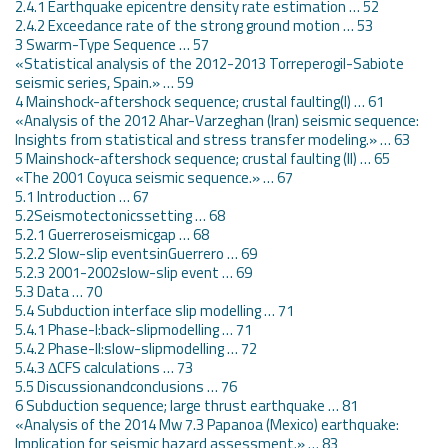
2.4.1 Earthquake epicentre density rate estimation … 52
2.4.2 Exceedance rate of the strong ground motion … 53
3 Swarm-Type Sequence … 57
«Statistical analysis of the 2012-2013 Torreperogil-Sabiote
seismic series, Spain.» … 59
4 Mainshock-aftershock sequence; crustal faulting(I) … 61
«Analysis of the 2012 Ahar-Varzeghan (Iran) seismic sequence:
Insights from statistical and stress transfer modeling.» … 63
5 Mainshock-aftershock sequence; crustal faulting (II) … 65
«The 2001 Coyuca seismic sequence.» … 67
5.1 Introduction … 67
5.2Seismotectonicssetting … 68
5.2.1 Guerreroseismicgap … 68
5.2.2 Slow-slip eventsinGuerrero … 69
5.2.3 2001-2002slow-slip event … 69
5.3 Data … 70
5.4 Subduction interface slip modelling … 71
5.4.1 Phase-I:back-slipmodelling … 71
5.4.2 Phase-II:slow-slipmodelling … 72
5.4.3 ∆CFS calculations … 73
5.5 Discussionandconclusions … 76
6 Subduction sequence; large thrust earthquake … 81
«Analysis of the 2014 Mw 7.3 Papanoa (Mexico) earthquake:
Implication for seismic hazard assessment.» … 83