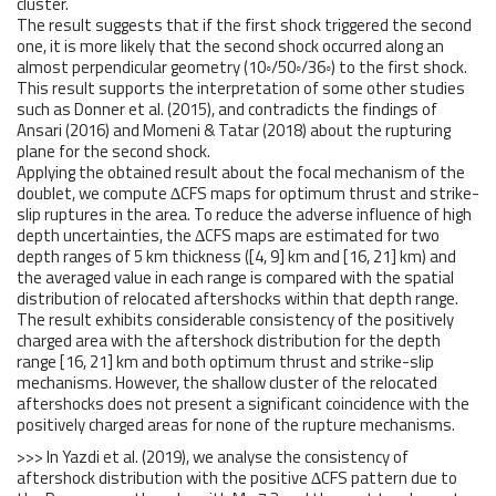
cluster.
The result suggests that if the first shock triggered the second
one, it is more likely that the second shock occurred along an
almost perpendicular geometry (10◦/50◦/36◦) to the first shock.
This result supports the interpretation of some other studies
such as Donner et al. (2015), and contradicts the findings of
Ansari (2016) and Momeni & Tatar (2018) about the rupturing
plane for the second shock.
Applying the obtained result about the focal mechanism of the
doublet, we compute ∆CFS maps for optimum thrust and strike-
slip ruptures in the area. To reduce the adverse influence of high
depth uncertainties, the ∆CFS maps are estimated for two
depth ranges of 5 km thickness ([4, 9] km and [16, 21] km) and
the averaged value in each range is compared with the spatial
distribution of relocated aftershocks within that depth range.
The result exhibits considerable consistency of the positively
charged area with the aftershock distribution for the depth
range [16, 21] km and both optimum thrust and strike-slip
mechanisms. However, the shallow cluster of the relocated
aftershocks does not present a significant coincidence with the
positively charged areas for none of the rupture mechanisms.
>>> In Yazdi et al. (2019), we analyse the consistency of
aftershock distribution with the positive ∆CFS pattern due to