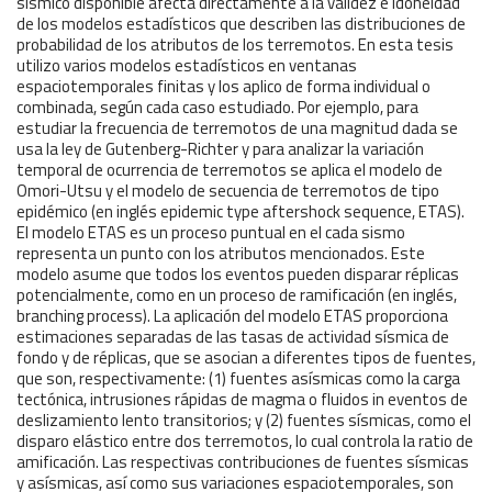
sísmico disponible afecta directamente a la validez e idoneidad
de los modelos estadísticos que describen las distribuciones de
probabilidad de los atributos de los terremotos. En esta tesis
utilizo varios modelos estadísticos en ventanas
espaciotemporales finitas y los aplico de forma individual o
combinada, según cada caso estudiado. Por ejemplo, para
estudiar la frecuencia de terremotos de una magnitud dada se
usa la ley de Gutenberg-Richter y para analizar la variación
temporal de ocurrencia de terremotos se aplica el modelo de
Omori-Utsu y el modelo de secuencia de terremotos de tipo
epidémico (en inglés epidemic type aftershock sequence, ETAS).
El modelo ETAS es un proceso puntual en el cada sismo
representa un punto con los atributos mencionados. Este
modelo asume que todos los eventos pueden disparar réplicas
potencialmente, como en un proceso de ramificación (en inglés,
branching process). La aplicación del modelo ETAS proporciona
estimaciones separadas de las tasas de actividad sísmica de
fondo y de réplicas, que se asocian a diferentes tipos de fuentes,
que son, respectivamente: (1) fuentes asísmicas como la carga
tectónica, intrusiones rápidas de magma o fluidos in eventos de
deslizamiento lento transitorios; y (2) fuentes sísmicas, como el
disparo elástico entre dos terremotos, lo cual controla la ratio de
amificación. Las respectivas contribuciones de fuentes sísmicas
y asísmicas, así como sus variaciones espaciotemporales, son