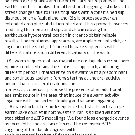
between earthquakes and the potential rupture planes in the
Earth’s crust. To analyse the aftershock triggering, I study static
stress changes due to (1) earthquakes with a constrained slip
distribution on a fault plane, and (2) slip processes over an
extended area of a subduction interface. This approach involves
modelling the mentioned slips and also improving the
earthquake hypocentral location in order to obtain reliable
results. The mentioned approaches, are implemented solely or
together in the study of four earthquake sequences with
different nature and in different locations of the world:
(I) A swarm sequence of low magnitude earthquakes in southern
Spain is modelled using the statistical approach, and during
different periods. I characterize this swarm with a predominant
and continuous aseismic forcing starting at the pre-activity
period, that it accelerates during the
main-activity period. I propose the presence of an additional
aseismic source in the area, that induce the swarm activity
together with the tectonic loading and seismic triggering.
(II) A mainshock-aftershock sequence that starts with a large
earthquake doublet in northwestern Iran is studied via both
statistical and ∆CFS modellings. We found less energetic events
associated to the aseismic forcing. The coseismic ∆CFS
triggering of the doublet agrees with