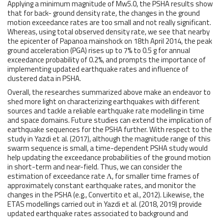
Applying a minimum magnitude of Mw5.0, the PSHA results show
that for back- ground density rate, the changes in the ground
motion exceedance rates are too small and not really significant.
Whereas, using total observed density rate, we see that nearby
the epicenter of Papanoa mainshock on 18th April 2014, the peak
ground acceleration (PGA) rises up to 7% to 0.5 g for annual
exceedance probability of 0.2%, and prompts the importance of
implementing updated earthquake rates and influence of
clustered data in PSHA.
Overall, the researches summarized above make an endeavor to
shed more light on characterizing earthquakes with different
sources and tackle a reliable earthquake rate modelling in time
and space domains. Future studies can extend the implication of
earthquake sequences for the PSHA further. With respect to the
study in Yazdi et al. (2017), although the magnitude range of this
swarm sequence is small, a time-dependent PSHA study would
help updating the exceedance probabilities of the ground motion
in short-term and near-field. Thus, we can consider the
estimation of exceedance rate Λ, for smaller time frames of
approximately constant earthquake rates, and monitor the
changes in the PSHA (e.g., Convertito et al., 2012). Likewise, the
ETAS modellings carried out in Yazdi et al. (2018, 2019) provide
updated earthquake rates associated to background and