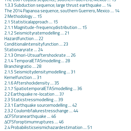
1.3.3 Subduction sequence; large thrust earthquake … 14
The 2014 Papanoa sequence, southern Guerrero, Mexico … 14
2 Methodology … 15
2.1 Statisticalapproach … 15
2.1.1 Magnitude-frequencydistribution … 15
2.1.2 Seismicityratemodelling … 21
Hazardfunction … 22
Conditionalintensityfunction … 23
Stationaryrate … 24
2.1.3 Omori-Utsuaftershockrate … 26
2.1.4 TemporalETASmodelling … 28
Branchingratio … 28
2.1.5 Seismicitydensitymodelling … 31
Kernelfunction … 31
2.1.6 Aftershockdensity … 35
2.1.7 SpatiotemporalETASmodelling … 36
2.2 Earthquake re-location … 37
2.3 Staticstressmodelling … 39
2.3.1 Earthquake sourcemodelling … 42
2.3.2 Coulombfailurestresschange … 44
∆CFSforanearthquake … 46
∆CFSforoptimumruptures … 46
2.4 Probabilisticseismichazardestimation … 51