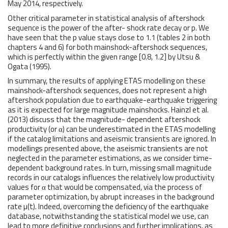
May 2014, respectively.
Other critical parameter in statistical analysis of aftershock
sequence is the power of the after- shock rate decay or p. We
have seen that the p value stays close to 1.1 (tables 2 in both
chapters 4 and 6) for both mainshock-aftershock sequences,
which is perfectly within the given range [0.8, 1.2] by Utsu &
Ogata (1995).
In summary, the results of applying ETAS modelling on these
mainshock-aftershock sequences, does not represent a high
aftershock population due to earthquake-earthquake triggering
as it is expected for large magnitude mainshocks. Hainzl et al.
(2013) discuss that the magnitude- dependent aftershock
productivity (or α) can be underestimated in the ETAS modelling
if the catalog limitations and aseismic transients are ignored. In
modellings presented above, the aseismic transients are not
neglected in the parameter estimations, as we consider time-
dependent background rates. In turn, missing small magnitude
records in our catalogs influences the relatively low productivity
values for α that would be compensated, via the process of
parameter optimization, by abrupt increases in the background
rate µ(t). Indeed, overcoming the deficiency of the earthquake
database, notwithstanding the statistical model we use, can
lead to more definitive conclusions and further implications, as