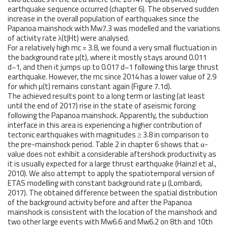
earthquake sequence occurred (chapter 6). The observed sudden
increase in the overall population of earthquakes since the
Papanoa mainshock with Mw7.3 was modelled and the variations
of activity rate λ(t|Ht) were analysed.
For a relatively high mc = 3.8, we found a very small fluctuation in
the background rate µ(t), where it mostly stays around 0.011
d−1, and then it jumps up to 0.017 d−1 following this large thrust
earthquake. However, the mc since 2014 has a lower value of 2.9
for which µ(t) remains constant again (Figure 7.1d).
The achieved results point to a long term or lasting (at least
until the end of 2017) rise in the state of aseismic forcing
following the Papanoa mainshock. Apparently, the subduction
interface in this area is experiencing a higher contribution of
tectonic earthquakes with magnitudes ≥ 3.8 in comparison to
the pre-mainshock period. Table 2 in chapter 6 shows that α-
value does not exhibit a considerable aftershock productivity as
it is usually expected for a large thrust earthquake (Hainzl et al.,
2010). We also attempt to apply the spatiotemporal version of
ETAS modelling with constant background rate µ (Lombardi,
2017). The obtained difference between the spatial distribution
of the background activity before and after the Papanoa
mainshock is consistent with the location of the mainshock and
two other large events with Mw6.6 and Mw6.2 on 8th and 10th