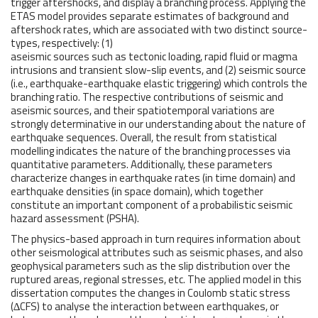
trigger aftershocks, and display a branching process. Applying the
ETAS model provides separate estimates of background and
aftershock rates, which are associated with two distinct source-
types, respectively: (1)
aseismic sources such as tectonic loading, rapid fluid or magma
intrusions and transient slow-slip events, and (2) seismic source
(i.e., earthquake-earthquake elastic triggering) which controls the
branching ratio. The respective contributions of seismic and
aseismic sources, and their spatiotemporal variations are
strongly determinative in our understanding about the nature of
earthquake sequences. Overall, the result from statistical
modelling indicates the nature of the branching processes via
quantitative parameters. Additionally, these parameters
characterize changes in earthquake rates (in time domain) and
earthquake densities (in space domain), which together
constitute an important component of a probabilistic seismic
hazard assessment (PSHA).
The physics-based approach in turn requires information about
other seismological attributes such as seismic phases, and also
geophysical parameters such as the slip distribution over the
ruptured areas, regional stresses, etc. The applied model in this
dissertation computes the changes in Coulomb static stress
(∆CFS) to analyse the interaction between earthquakes, or