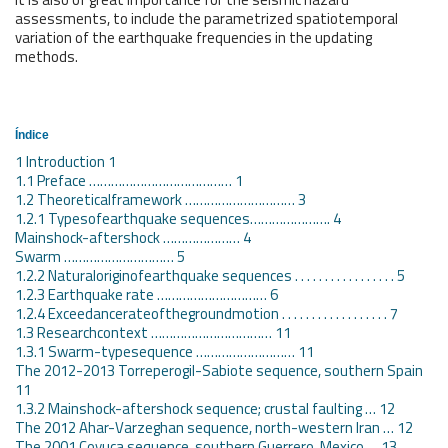
assessments, to include the parametrized spatiotemporal
variation of the earthquake frequencies in the updating
methods.
Índice
1 Introduction 1
1.1 Preface ………………………………… 1
1.2 Theoreticalframework ………………………… 3
1.2.1 Typesofearthquake sequences…………………. 4
Mainshock-aftershock ………………… 4
Swarm ………………………… 5
1.2.2 Naturaloriginofearthquake sequences . . . . . . . . . . . . . . . . . 5
1.2.3 Earthquake rate ………………………… 6
1.2.4 Exceedancerateofthegroundmotion . . . . . . . . . . . . . . . . . . 7
1.3 Researchcontext …………………………… 11
1.3.1 Swarm-typesequence ……………………… 11
The 2012-2013 Torreperogil-Sabiote sequence, southern Spain
11
1.3.2 Mainshock-aftershock sequence; crustal faulting … 12
The 2012 Ahar-Varzeghan sequence, north-western Iran … 12
The 2001 Coyuca sequence, southern Guerrero, Mexico … 13