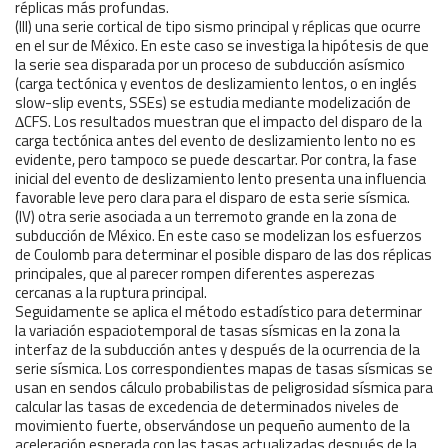
réplicas más profundas.
(III) una serie cortical de tipo sismo principal y réplicas que ocurre
en el sur de México. En este caso se investiga la hipótesis de que
la serie sea disparada por un proceso de subducción asísmico
(carga tectónica y eventos de deslizamiento lentos, o en inglés
slow-slip events, SSEs) se estudia mediante modelización de
∆CFS. Los resultados muestran que el impacto del disparo de la
carga tectónica antes del evento de deslizamiento lento no es
evidente, pero tampoco se puede descartar. Por contra, la fase
inicial del evento de deslizamiento lento presenta una influencia
favorable leve pero clara para el disparo de esta serie sísmica.
(IV) otra serie asociada a un terremoto grande en la zona de
subducción de México. En este caso se modelizan los esfuerzos
de Coulomb para determinar el posible disparo de las dos réplicas
principales, que al parecer rompen diferentes asperezas
cercanas a la ruptura principal.
Seguidamente se aplica el método estadístico para determinar
la variación espaciotemporal de tasas sísmicas en la zona la
interfaz de la subducción antes y después de la ocurrencia de la
serie sísmica. Los correspondientes mapas de tasas sísmicas se
usan en sendos cálculo probabilistas de peligrosidad sísmica para
calcular las tasas de excedencia de determinados niveles de
movimiento fuerte, observándose un pequeño aumento de la
aceleración esperada con las tasas actualizadas después de la