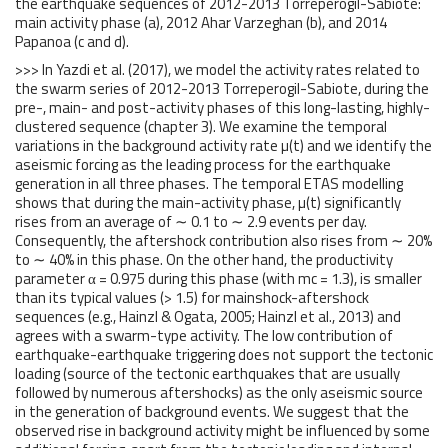
the earthquake sequences of 2012-2013 Torreperogil-Sabiote:
main activity phase (a), 2012 Ahar Varzeghan (b), and 2014
Papanoa (c and d).
>>> In Yazdi et al. (2017), we model the activity rates related to
the swarm series of 2012-2013 Torreperogil-Sabiote, during the
pre-, main- and post-activity phases of this long-lasting, highly-
clustered sequence (chapter 3). We examine the temporal
variations in the background activity rate µ(t) and we identify the
aseismic forcing as the leading process for the earthquake
generation in all three phases. The temporal ETAS modelling
shows that during the main-activity phase, µ(t) significantly
rises from an average of ∼ 0.1 to ∼ 2.9 events per day.
Consequently, the aftershock contribution also rises from ∼ 20%
to ∼ 40% in this phase. On the other hand, the productivity
parameter α = 0.975 during this phase (with mc = 1.3), is smaller
than its typical values (> 1.5) for mainshock-aftershock
sequences (e.g., Hainzl & Ogata, 2005; Hainzl et al., 2013) and
agrees with a swarm-type activity. The low contribution of
earthquake-earthquake triggering does not support the tectonic
loading (source of the tectonic earthquakes that are usually
followed by numerous aftershocks) as the only aseismic source
in the generation of background events. We suggest that the
observed rise in background activity might be influenced by some