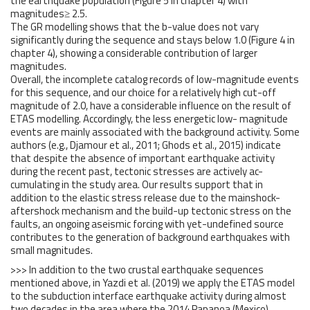
the earthquake population (Figure 5 in chapter 4) with
magnitudes≥ 2.5.
The GR modelling shows that the b-value does not vary
significantly during the sequence and stays below 1.0 (Figure 4 in
chapter 4), showing a considerable contribution of larger
magnitudes.
Overall, the incomplete catalog records of low-magnitude events
for this sequence, and our choice for a relatively high cut-off
magnitude of 2.0, have a considerable influence on the result of
ETAS modelling. Accordingly, the less energetic low- magnitude
events are mainly associated with the background activity. Some
authors (e.g., Djamour et al., 2011; Ghods et al., 2015) indicate
that despite the absence of important earthquake activity
during the recent past, tectonic stresses are actively ac-
cumulating in the study area. Our results support that in
addition to the elastic stress release due to the mainshock-
aftershock mechanism and the build-up tectonic stress on the
faults, an ongoing aseismic forcing with yet-undefined source
contributes to the generation of background earthquakes with
small magnitudes.
>>> In addition to the two crustal earthquake sequences
mentioned above, in Yazdi et al. (2019) we apply the ETAS model
to the subduction interface earthquake activity during almost
two decades in the area where the 2014 Papanoa (Mexico)