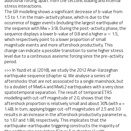
additional forcing, apart from the tectonic loading and internal
stress interactions.
The GR modelling shows a significant decrease of b-value from
1.5 to 1.1 in the main-activity phase, which is due to the
occurrence of bigger events (including the largest earthquake of
the sequence with Mw = 3.9). During the post-activity phase, the
sequence displays a lower b-value of 0.8 and a higher α ∼ 1.5,
which respectively point to a lower proportion of small
magnitude events and more aftershock productivity. This
change can indicate a possible transition to some higher stress
level due to a continuous aseismic forcing since the pre-activity
period.
>>> In Yazdi et al. (2018), we study the 2012 Ahar-Varzeghan
earthquake sequence (chapter 4). We analyse a series of
aftershocks that are not associated to a single mainshock, but
to a doublet of Mw6.4 and Mw6.2 earthquakes with a very close
spatiotemporal separation. The result of temporal ETAS
modelling with cut-off magnitude of 2.0, shows that the
aftershock proportion is relatively small and about 30% (with α =
1.48). In turn, applying bigger cut-off magnitudes of 2.5 and 3.0
results in an increase in the aftershock productivity parameter α,
to 1.67 and 1.88, respectively. This implicates that the
earthquake-earthquake triggering constructs the majority of