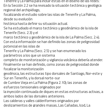
Tenerife y La Palma para incluir éstas en el diseño de las redes.”
En la Sección 2.2 se ha revisado la situación tectónica y geológica
regional del archipiélago,
focalizando el estudio sobre las islas de Tenerife y La Palma,
desde su evolución
histórica hasta definir su situación actual.
Se ha estudiado el marco tectónico y geodinámico de la isla de
Tenerife (Secc. 2.3) y el
marco tectónico y geodinámico de la isla de La Palma (Secc. 2.4).
Con esta información se han definido las zonas de peligrosidad
potencial en las islas de
Tenerife y La Palma (Secc. 2.5) y se han enumerado los
parámetros a los que un sistema
completo de monitorización y vigilancia volcánica debería atender.
Finalmente se han definido, como zonas de peligrosidad donde
focalizar la monitorización
geodésica, las estructuras tipo dorsales de Santiago, Nor-este y
Sur en Tenerife, y la dorsal norte-sur
de Cumbre Vieja en La Palma (Figura 2.10); las zonas de
esfuerzos tensionales originados por
la inyección continuada de diques en estas estructuras activas, a
ambos lados de las dorsales anteriores.
Las calderas y valles calderiformes originados por
deslizamientos de grandes masas, Las Cañadas, Icod, La