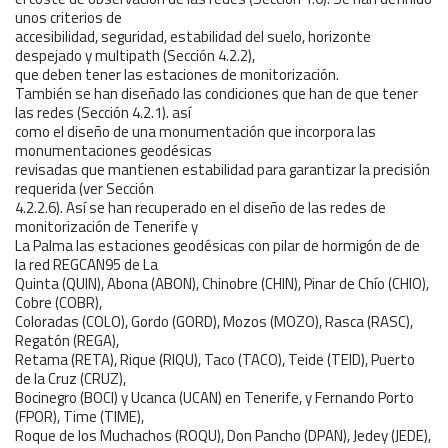
unos criterios de
accesibilidad, seguridad, estabilidad del suelo, horizonte
despejado y multipath (Sección 4.2.2),
que deben tener las estaciones de monitorización.
También se han diseñado las condiciones que han de que tener
las redes (Sección 4.2.1). así
como el diseño de una monumentación que incorpora las
monumentaciones geodésicas
revisadas que mantienen estabilidad para garantizar la precisión
requerida (ver Sección
4.2.2.6). Así se han recuperado en el diseño de las redes de
monitorización de Tenerife y
La Palma las estaciones geodésicas con pilar de hormigón de de
la red REGCAN95 de La
Quinta (QUIN), Abona (ABON), Chinobre (CHIN), Pinar de Chío (CHIO),
Cobre (COBR),
Coloradas (COLO), Gordo (GORD), Mozos (MOZO), Rasca (RASC),
Regatón (REGA),
Retama (RETA), Rique (RIQU), Taco (TACO), Teide (TEID), Puerto
de la Cruz (CRUZ),
Bocinegro (BOCI) y Ucanca (UCAN) en Tenerife, y Fernando Porto
(FPOR), Time (TIME),
Roque de los Muchachos (ROQU), Don Pancho (DPAN), Jedey (JEDE),