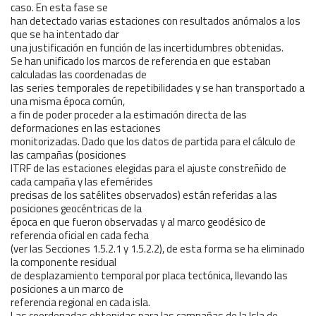
caso. En esta fase se
han detectado varias estaciones con resultados anómalos a los
que se ha intentado dar
una justificación en función de las incertidumbres obtenidas.
Se han unificado los marcos de referencia en que estaban
calculadas las coordenadas de
las series temporales de repetibilidades y se han transportado a
una misma época común,
a fin de poder proceder a la estimación directa de las
deformaciones en las estaciones
monitorizadas. Dado que los datos de partida para el cálculo de
las campañas (posiciones
ITRF de las estaciones elegidas para el ajuste constreñido de
cada campaña y las efemérides
precisas de los satélites observados) están referidas a las
posiciones geocéntricas de la
época en que fueron observadas y al marco geodésico de
referencia oficial en cada fecha
(ver las Secciones 1.5.2.1 y 1.5.2.2), de esta forma se ha eliminado
la componente residual
de desplazamiento temporal por placa tectónica, llevando las
posiciones a un marco de
referencia regional en cada isla.
Las coordenadas obtenidas para las campañas de la Isla de