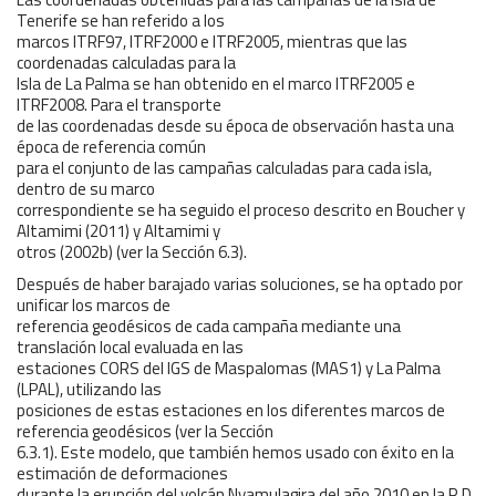
Tenerife se han referido a los
marcos ITRF97, ITRF2000 e ITRF2005, mientras que las
coordenadas calculadas para la
Isla de La Palma se han obtenido en el marco ITRF2005 e
ITRF2008. Para el transporte
de las coordenadas desde su época de observación hasta una
época de referencia común
para el conjunto de las campañas calculadas para cada isla,
dentro de su marco
correspondiente se ha seguido el proceso descrito en Boucher y
Altamimi (2011) y Altamimi y
otros (2002b) (ver la Sección 6.3).
Después de haber barajado varias soluciones, se ha optado por
unificar los marcos de
referencia geodésicos de cada campaña mediante una
translación local evaluada en las
estaciones CORS del IGS de Maspalomas (MAS1) y La Palma
(LPAL), utilizando las
posiciones de estas estaciones en los diferentes marcos de
referencia geodésicos (ver la Sección
6.3.1). Este modelo, que también hemos usado con éxito en la
estimación de deformaciones
durante la erupción del volcán Nyamulagira del año 2010 en la R.D.