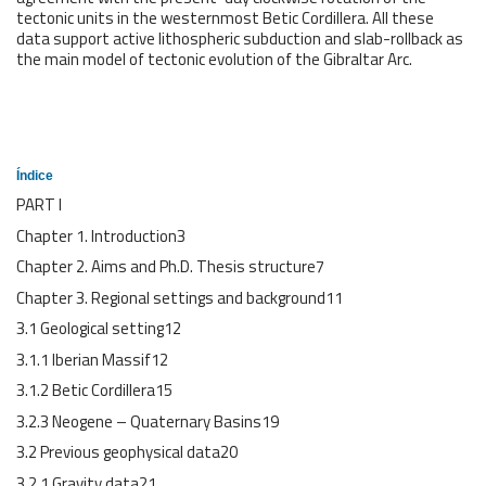
tectonic units in the westernmost Betic Cordillera. All these
data support active lithospheric subduction and slab-rollback as
the main model of tectonic evolution of the Gibraltar Arc.
Índice
PART I
Chapter 1. Introduction3
Chapter 2. Aims and Ph.D. Thesis structure7
Chapter 3. Regional settings and background11
3.1 Geological setting12
3.1.1 Iberian Massif12
3.1.2 Betic Cordillera15
3.2.3 Neogene – Quaternary Basins19
3.2 Previous geophysical data20
3.2.1 Gravity data21