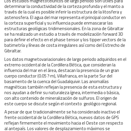
Los estudios magnetotelúricos de largo periodo son útiles para
determinar la conductividad de la corteza profunda y el manto a
través de la cual es posible inferir la estructura de la litosfera y
astenosfera. El agua del mar representa el principal conductor en
la corteza superficial y su influencia puede enmascarar las
estructuras geológicas tridimensionales. En la zona de Gibraltar
se ha realizado un estudio a través de modelización forward 3D
para definir el efecto en el phase tensor y los tipper vectors de la
batimetría y líneas de costa irregulares así como del Estrecho de
Gibraltar.
Los datos magnetovariacionales de largo periodo adquiridos en el
extremo occidental de la Cordillera Bética, que consideran la
influencia del mar en el área, destacan la presencia de un gran
cuerpo conductor (0.05 ?·m), Villafranca, en la parte Sur del
basamento de la cuenca del Guadalquivir. Las anomalías
magnéticas también reflejan la presencia de esta estructura y
nos ayudan a definir su naturaleza ígnea, intermedia o básica,
con alto contenido de mineralización de sulfuros. El origen de
este cuerpo se discute según el contexto geológico regional.
A pesar de que tradicionalmente se ha considerado inactivo el
frente occidental de la Cordillera Bética, nuevos datos de GPS
reflejan firmemente el movimiento hacia el Oeste con respecto
al antepaís. Los valores de desplazamiento máximos se