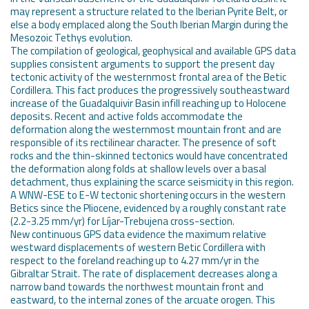
may represent a structure related to the Iberian Pyrite Belt, or
else a body emplaced along the South Iberian Margin during the
Mesozoic Tethys evolution.
The compilation of geological, geophysical and available GPS data
supplies consistent arguments to support the present day
tectonic activity of the westernmost frontal area of the Betic
Cordillera. This fact produces the progressively southeastward
increase of the Guadalquivir Basin infill reaching up to Holocene
deposits. Recent and active folds accommodate the
deformation along the westernmost mountain front and are
responsible of its rectilinear character. The presence of soft
rocks and the thin-skinned tectonics would have concentrated
the deformation along folds at shallow levels over a basal
detachment, thus explaining the scarce seismicity in this region.
A WNW-ESE to E-W tectonic shortening occurs in the western
Betics since the Pliocene, evidenced by a roughly constant rate
(2.2-3.25 mm/yr) for Líjar-Trebujena cross-section.
New continuous GPS data evidence the maximum relative
westward displacements of western Betic Cordillera with
respect to the foreland reaching up to 4.27 mm/yr in the
Gibraltar Strait. The rate of displacement decreases along a
narrow band towards the northwest mountain front and
eastward, to the internal zones of the arcuate orogen. This