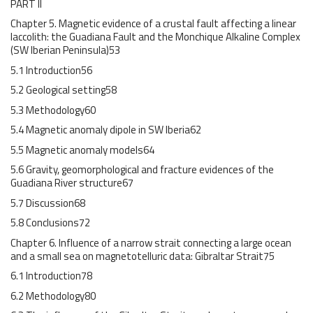
PART II
Chapter 5. Magnetic evidence of a crustal fault affecting a linear
laccolith: the Guadiana Fault and the Monchique Alkaline Complex
(SW Iberian Peninsula)53
5.1 Introduction56
5.2 Geological setting58
5.3 Methodology60
5.4 Magnetic anomaly dipole in SW Iberia62
5.5 Magnetic anomaly models64
5.6 Gravity, geomorphological and fracture evidences of the
Guadiana River structure67
5.7 Discussion68
5.8 Conclusions72
Chapter 6. Influence of a narrow strait connecting a large ocean
and a small sea on magnetotelluric data: Gibraltar Strait75
6.1 Introduction78
6.2 Methodology80