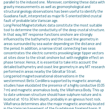
parallel to the induced one. Moreover, combining these data with
gravity measurements as well as geomorphological and
structural geology observations has been useful to identify the
Guadiana fault, interpreted as major N-S oriented blind crustal
fault of probable late Variscan age.
Long Period Magnetotelluric data constitute the most suitable
tool to determine the conductivity of the deep crustal structure.
In that way, MT response functions onshore are strongly
influenced by the bathymetry and the coast line geometry in
areas surrounded by sea water depending on the distance and
the period. In addition, a narrow strait connecting two seas
concentrates the electric currents provoking large tipper vectors
at sites close to the strait onshore but with negligible effect on
phase tensor. Hence, it is essential to take into account the
detailed bathymetry and coast line geometry in any MT research
performed in areas nearby the Gibraltar Strait.
Long period magnetovariational observations in the
westernmost Betic Cordillera supported by magnetic anomaly
studies have elucidated the presence of a highly conductive (0.05
?·m) and magnetic anomalous body, the Villafranca Body. This up
to date unknown structure should have sulphure nature and is
located at 10 to 30 km depth, probably in an igneous host rock.
Villafranca determines also the major magnetic anomaly located
in the Variscan basement of the Guadalquivir foreland basin. It