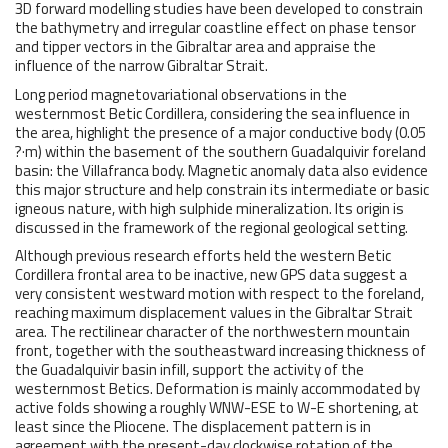
3D forward modelling studies have been developed to constrain
the bathymetry and irregular coastline effect on phase tensor
and tipper vectors in the Gibraltar area and appraise the
influence of the narrow Gibraltar Strait.
Long period magnetovariational observations in the
westernmost Betic Cordillera, considering the sea influence in
the area, highlight the presence of a major conductive body (0.05
?·m) within the basement of the southern Guadalquivir foreland
basin: the Villafranca body. Magnetic anomaly data also evidence
this major structure and help constrain its intermediate or basic
igneous nature, with high sulphide mineralization. Its origin is
discussed in the framework of the regional geological setting.
Although previous research efforts held the western Betic
Cordillera frontal area to be inactive, new GPS data suggest a
very consistent westward motion with respect to the foreland,
reaching maximum displacement values in the Gibraltar Strait
area. The rectilinear character of the northwestern mountain
front, together with the southeastward increasing thickness of
the Guadalquivir basin infill, support the activity of the
westernmost Betics. Deformation is mainly accommodated by
active folds showing a roughly WNW-ESE to W-E shortening, at
least since the Pliocene. The displacement pattern is in
agreement with the present-day clockwise rotation of the