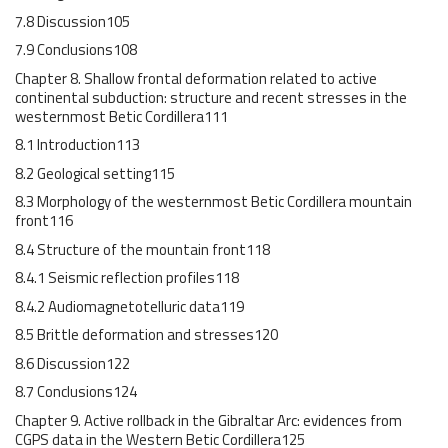
7.8 Discussion105
7.9 Conclusions108
Chapter 8. Shallow frontal deformation related to active
continental subduction: structure and recent stresses in the
westernmost Betic Cordillera111
8.1 Introduction113
8.2 Geological setting115
8.3 Morphology of the westernmost Betic Cordillera mountain
front116
8.4 Structure of the mountain front118
8.4.1 Seismic reflection profiles118
8.4.2 Audiomagnetotelluric data119
8.5 Brittle deformation and stresses120
8.6 Discussion122
8.7 Conclusions124
Chapter 9. Active rollback in the Gibraltar Arc: evidences from
CGPS data in the Western Betic Cordillera125