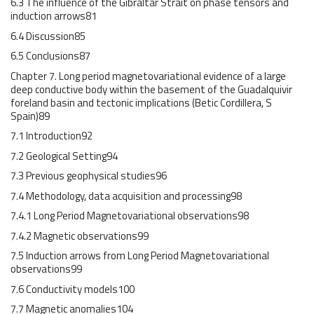
6.3 The influence of the Gibraltar Strait on phase tensors and
induction arrows81
6.4 Discussion85
6.5 Conclusions87
Chapter 7. Long period magnetovariational evidence of a large
deep conductive body within the basement of the Guadalquivir
foreland basin and tectonic implications (Betic Cordillera, S
Spain)89
7.1 Introduction92
7.2 Geological Setting94
7.3 Previous geophysical studies96
7.4 Methodology, data acquisition and processing98
7.4.1 Long Period Magnetovariational observations98
7.4.2 Magnetic observations99
7.5 Induction arrows from Long Period Magnetovariational
observations99
7.6 Conductivity models100
7.7 Magnetic anomalies104