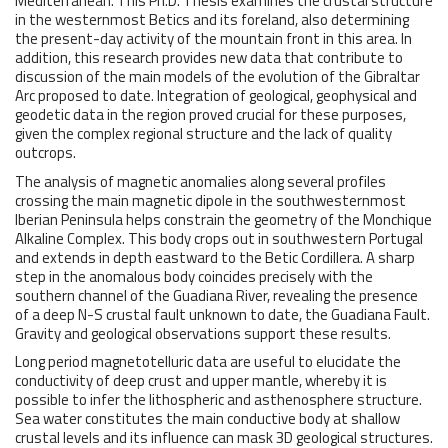
Mediterranean. This Ph.D. Thesis examines the crustal structure
in the westernmost Betics and its foreland, also determining
the present-day activity of the mountain front in this area. In
addition, this research provides new data that contribute to
discussion of the main models of the evolution of the Gibraltar
Arc proposed to date. Integration of geological, geophysical and
geodetic data in the region proved crucial for these purposes,
given the complex regional structure and the lack of quality
outcrops.
The analysis of magnetic anomalies along several profiles
crossing the main magnetic dipole in the southwesternmost
Iberian Peninsula helps constrain the geometry of the Monchique
Alkaline Complex. This body crops out in southwestern Portugal
and extends in depth eastward to the Betic Cordillera. A sharp
step in the anomalous body coincides precisely with the
southern channel of the Guadiana River, revealing the presence
of a deep N-S crustal fault unknown to date, the Guadiana Fault.
Gravity and geological observations support these results.
Long period magnetotelluric data are useful to elucidate the
conductivity of deep crust and upper mantle, whereby it is
possible to infer the lithospheric and asthenosphere structure.
Sea water constitutes the main conductive body at shallow
crustal levels and its influence can mask 3D geological structures.