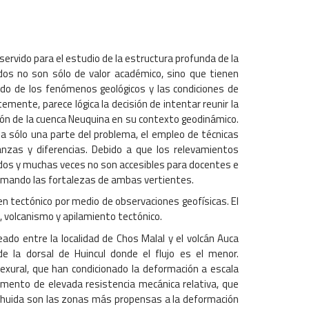
servido para el estudio de la estructura profunda de la
dos no son sólo de valor académico, sino que tienen
ado de los fenómenos geológicos y las condiciones de
mente, parece lógica la decisión de intentar reunir la
ción de la cuenca Neuquina en su contexto geodinámico.
na sólo una parte del problema, el empleo de técnicas
nzas y diferencias. Debido a que los relevamientos
dos y muchas veces no son accesibles para docentes e
, tomando las fortalezas de ambas vertientes.
 tectónico por medio de observaciones geofísicas. El
 volcanismo y apilamiento tectónico.
ado entre la localidad de Chos Malal y el volcán Auca
 la dorsal de Huincul donde el flujo es el menor.
lexural, que han condicionado la deformación a escala
mento de elevada resistencia mecánica relativa, que
a Mahuida son las zonas más propensas a la deformación