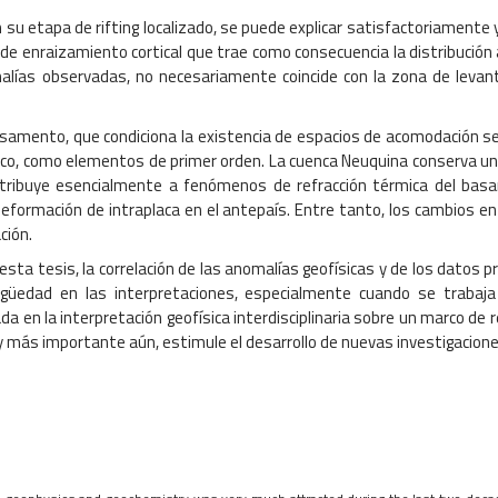
 etapa de rifting localizado, se puede explicar satisfactoriamente y
a de enraizamiento cortical que trae como consecuencia la distribució
alías observadas, no necesariamente coincide con la zona de levant
basamento, que condiciona la existencia de espacios de acomodación 
sostático, como elementos de primer orden. La cuenca Neuquina conserva
atribuye esencialmente a fenómenos de refracción térmica del basa
 deformación de intraplaca en el antepaís. Entre tanto, los cambios e
ción.
ta tesis, la correlación de las anomalías geofísicas y de los datos 
mbigüedad en las interpretaciones, especialmente cuando se trab
 en la interpretación geofísica interdisciplinaria sobre un marco de 
 y más importante aún, estimule el desarrollo de nuevas investigacion