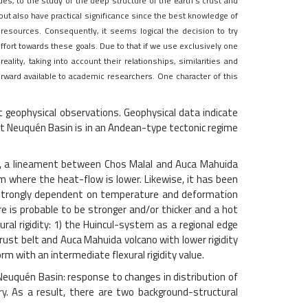
s, to the study of the deep structure of the earth’s crust and
 but also have practical significance since the best knowledge of
resources. Consequently, it seems logical the decision to try
ffort towards these goals. Due to that if we use exclusively one
ity, taking into account their relationships, similarities and
ward available to academic researchers. One character of this
geophysical observations. Geophysical data indicate
hat Neuquén Basin is in an Andean-type tectonic regime
e, a lineament between Chos Malal and Auca Mahuida
 where the heat-flow is lower. Likewise, it has been
s strongly dependent on temperature and deformation
ere is probable to be stronger and/or thicker and a hot
ral rigidity: 1) the Huincul-system as a regional edge
rust belt and Auca Mahuida volcano with lower rigidity
m with an intermediate flexural rigidity value.
uquén Basin: response to changes in distribution of
ry. As a result, there are two background-structural