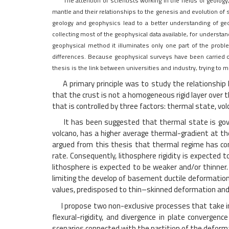
The attention of scientists working in the fields of geology
mantle and their relationships to the genesis and evolution of s
geology and geophysics lead to a better understanding of geo
collecting most of the geophysical data available, for understa
geophysical method it illuminates only one part of the proble
differences. Because geophysical surveys have been carried o
thesis is the link between universities and industry, trying to
A primary principle was to study the relationship 
that the crust is not a homogeneous rigid layer over 
that is controlled by three factors: thermal state, vo
It has been suggested that thermal state is gover
volcano, has a higher average thermal-gradient at t
argued from this thesis that thermal regime has co
rate. Consequently, lithosphere rigidity is expected t
lithosphere is expected to be weaker and/or thinner. 
limiting the develop of basement ductile deformation 
values, predisposed to thin–skinned deformation and st
I propose two non-exclusive processes that take in
flexural-rigidity, and divergence in plate converge
scenarios connected with the partition of the deform