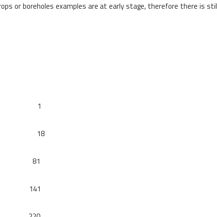
s or boreholes examples are at early stage, therefore there is still
CIÓN 1
TOS 18
ICAL 81
 CALOR 141
EXURAL 220