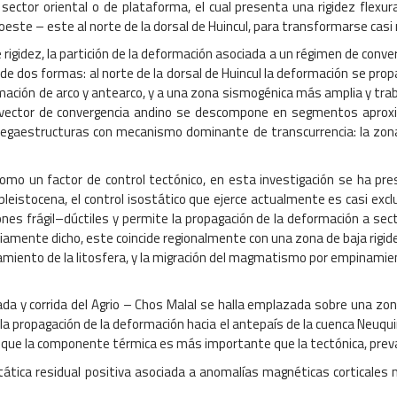
el sector oriental o de plataforma, el cual presenta una rigidez flex
oeste – este al norte de la dorsal de Huincul, para transformarse casi 
igidez, la partición de la deformación asociada a un régimen de conver
e dos formas: al norte de la dorsal de Huincul la deformación se propag
eformación de arco y antearco, y a una zona sismogénica más amplia y
l, el vector de convergencia andino se descompone en segmentos apr
egaestructuras con mecanismo dominante de transcurrencia: la zona de
mo un factor de control tectónico, en esta investigación se ha pres
leistocena, el control isostático que ejerce actualmente es casi exc
iones frágil–dúctiles y permite la propagación de la deformación a se
iamente dicho, este coincide regionalmente con una zona de baja rigide
miento de la litosfera, y la migración del magmatismo por empinamien
a y corrida del Agrio – Chos Malal se halla emplazada sobre una zona
o la propagación de la deformación hacia el antepaís de la cuenca Neu
s, que la componente térmica es más importante que la tectónica, prev
a residual positiva asociada a anomalías magnéticas corticales n