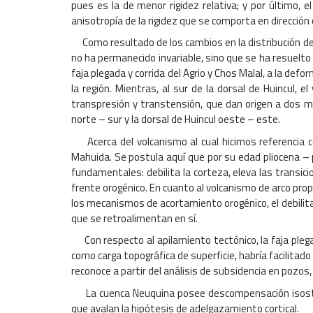
pues es la de menor rigidez relativa; y por último, 
anisotropía de la rigidez que se comporta en dirección 
Como resultado de los cambios en la distribución de r
no ha permanecido invariable, sino que se ha resuelto d
faja plegada y corrida del Agrio y Chos Malal, a la d
la región. Mientras, al sur de la dorsal de Huincu
transpresión y transtensión, que dan origen a dos m
norte – sur y la dorsal de Huincul oeste – este.
Acerca del volcanismo al cual hicimos referencia co
Mahuida. Se postula aquí que por su edad pliocena – p
fundamentales: debilita la corteza, eleva las transic
frente orogénico. En cuanto al volcanismo de arco prop
los mecanismos de acortamiento orogénico, el debilita
que se retroalimentan en sí.
Con respecto al apilamiento tectónico, la faja plegad
como carga topográfica de superficie, habría facilitad
reconoce a partir del análisis de subsidencia en pozo
La cuenca Neuquina posee descompensación isostátic
que avalan la hipótesis de adelgazamiento cortical.