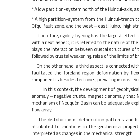
* A low partition-system north of the Huincul-axis, as
* A high partition-system from the Huincul-trench t
Ofqui fault zone, and the west – east Huincul high s
Therefore, rigidity layering has the largest effect
with a next aspect; it is referred to the nature of the
plays the interaction between crustal structures of 
followed by crustal weakening, raise of the limits of
On the other hand, a third aspect is connected with t
facilitated the foreland region deformation by fl
component is besides tectonics, prevailing in most 
In this context, the development of geophysical met
anomaly – negative crustal magnetic anomaly, that N
mechanism of Neuquén Basin can be adequately expla
flow array.
The distribution of deformation patterns and baseme
attributed to variations in the geochemical proper
interpreted as changes in the mechanical strength.