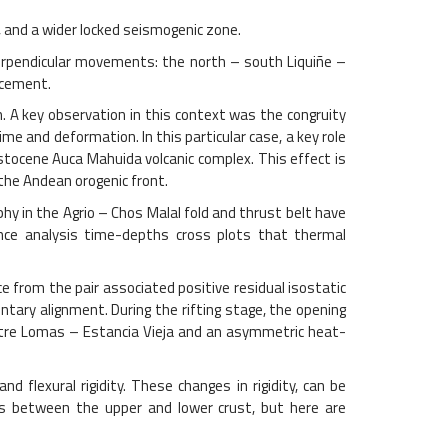
, and a wider locked seismogenic zone.
perpendicular movements: the north – south Liquiñe –
acement.
 A key observation in this context was the congruity
ime and deformation. In this particular case, a key role
stocene Auca Mahuida volcanic complex. This effect is
 the Andean orogenic front.
hy in the Agrio – Chos Malal fold and thrust belt have
ence analysis time-depths cross plots that thermal
from the pair associated positive residual isostatic
ary alignment. During the rifting stage, the opening
ntre Lomas – Estancia Vieja and an asymmetric heat-
flexural rigidity. These changes in rigidity, can be
ons between the upper and lower crust, but here are