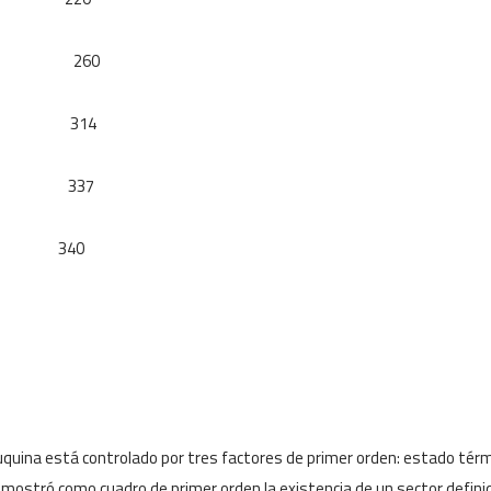
MENTO 260
TADOS 314
ES 337
340
uquina está controlado por tres factores de primer orden: estado térm
tró como cuadro de primer orden la existencia de un sector definido 