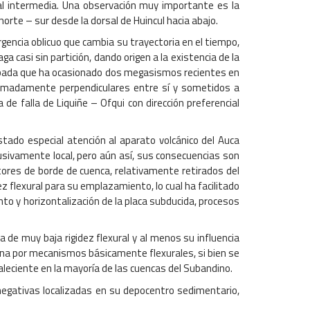
ural intermedia. Una observación muy importante es la
norte – sur desde la dorsal de Huincul hacia abajo.
gencia oblicuo que cambia su trayectoria en el tiempo,
a casi sin partición, dando origen a la existencia de la
 trabada que ha ocasionado dos megasismos recientes en
oximadamente perpendiculares entre sí y sometidos a
 falla de Liquiñe – Ofqui con dirección preferencial
tado especial atención al aparato volcánico del Auca
lusivamente local, pero aún así, sus consecuencias son
ctores de borde de cuenca, relativamente retirados del
z flexural para su emplazamiento, lo cual ha facilitado
to y horizontalización de la placa subducida, procesos
 de muy baja rigidez flexural y al menos su influencia
quina por mecanismos básicamente flexurales, si bien se
aleciente en la mayoría de las cuencas del Subandino.
egativas localizadas en su depocentro sedimentario,