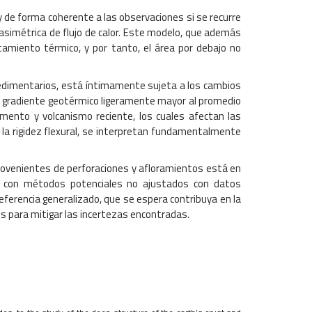
 de forma coherente a las observaciones si se recurre
n asimétrica de flujo de calor. Este modelo, que además
amiento térmico, y por tanto, el área por debajo no
sedimentarios, está íntimamente sujeta a los cambios
 un gradiente geotérmico ligeramente mayor al promedio
mento y volcanismo reciente, los cuales afectan las
n la rigidez flexural, se interpretan fundamentalmente
provenientes de perforaciones y afloramientos está en
aja con métodos potenciales no ajustados con datos
referencia generalizado, que se espera contribuya en la
es para mitigar las incertezas encontradas.