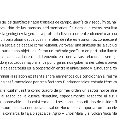
de los científicos hacia trabajos de campo, geofísica y geoquímica, ha 
 evolución de las cuencas sedimentarias. Es claro que estos resulta
e la geología y la geofísica profunda llevan a un entendimiento acab
ón para alojar depósitos minerales de interés económico. Consecuente
 a escala de detalle como regional, y proveer una síntesis de la evolu
a hacia esos objetivos. Como un método geofísico en particular ilumi
cercanas a la realidad, teniendo en cuenta sus relaciones, semeja
n sido ejecutados mayormente por organismos gubernamentales o priva
es de esta tesis es la cooperación entre la universidad y la industria
ar la relación existente entre elementos que condicionan el régimen
ina está controlado por tres factores fundamentales: estado térmico,
, el cual muestra como cuadro de primer orden un sector norte aline
l resto de la cuenca Neuquina, especialmente respecto al sur de
responsable de la existencia de tres escenarios nítidos de rigidez f
rmación del basamento: la dorsal de Huincul se comporta como un ele
de la comarca; la faja plegada del Agrio – Chos Malal y el volcán Auc