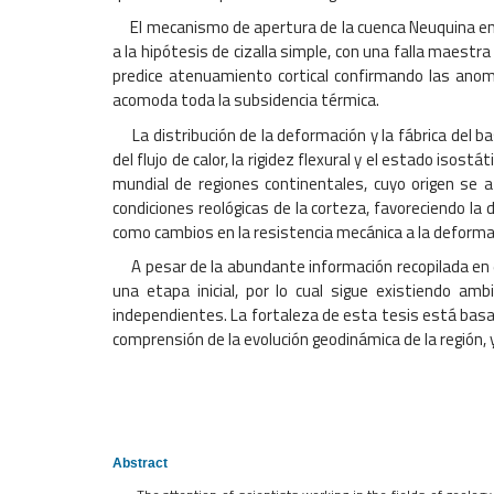
El mecanismo de apertura de la cuenca Neuquina en su
a la hipótesis de cizalla simple, con una falla maestr
predice atenuamiento cortical confirmando las anom
acomoda toda la subsidencia térmica.
La distribución de la deformación y la fábrica del 
del flujo de calor, la rigidez flexural y el estado i
mundial de regiones continentales, cuyo origen se 
condiciones reológicas de la corteza, favoreciendo la
como cambios en la resistencia mecánica a la deforma
A pesar de la abundante información recopilada en es
una etapa inicial, por lo cual sigue existiendo a
independientes. La fortaleza de esta tesis está basada
comprensión de la evolución geodinámica de la región,
Abstract