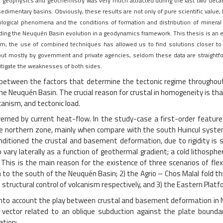
, geophysics and geochemistry was very much attracted during the last two decade
edimentary basins. Obviously, these results are not only of pure scientific value,
logical phenomena and the conditions of formation and distribution of mineral 
nding the Neuquén Basin evolution in a geodynamics framework. This thesis is an e
m; the use of combined techniques has allowed us to find solutions closer to real
ut mostly by government and private agencies, seldom these data are straightfor
 mitigate the weaknesses of both sides.
between the factors that determine the tectonic regime throughout 
the Neuquén Basin. The crucial reason for crustal in homogeneity is t
lcanism, and tectonic load.
ned by current heat-flow. In the study-case a first-order featur
he northern zone, mainly when compare with the south Huincul system
nditioned the crustal and basement deformation, due to rigidity i
o vary laterally as a function of geothermal gradient; a cold lithosph
This is the main reason for the existence of three scenarios of flexu
to the south of the Neuquén Basin; 2) the Agrio – Chos Malal fold th
ructural control of volcanism respectively, and 3) the Eastern Platfor
to account the play between crustal and basement deformation in Ne
nce vector related to an oblique subduction against the plate bounda
ation: