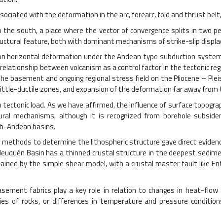
sociated with the deformation in the arc, forearc, fold and thrust belt
o the south, a place where the vector of convergence splits in two 
tructural feature, both with dominant mechanisms of strike-slip displ
 on horizontal deformation under the Andean type subduction system.
 relationship between volcanism as a control factor in the tectonic reg
the basement and ongoing regional stress field on the Pliocene – Plei
 brittle-ductile zones, and expansion of the deformation far away from
ectonic load. As we have affirmed, the influence of surface topograp
exural mechanisms, although it is recognized from borehole subsid
Sub-Andean basins.
hods to determine the lithospheric structure gave direct evidence 
euquén Basin has a thinned crustal structure in the deepest sediment
ined by the simple shear model, with a crustal master fault like E
nt fabrics play a key role in relation to changes in heat-flow and 
ties of rocks, or differences in temperature and pressure conditi