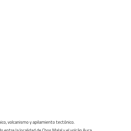
ico, volcanismo y apilamiento tectónico.
entre la localidad de Chos Malal y el volcán Auca