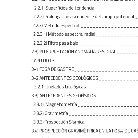
2.2.1) Superficies de tendencia_________
2.2.2) Prolongación ascendente del campo pote
2.2.3) Método espectral _______________
2.2.3.1) Método espectral radial_________
2.2.3.2) Filtro pasa bajo _______________
2.3) INTERPRETACIÓN ANOMALÍA RESIDUAL___
CAPÍTULO 3
3-1 FOSA DE GASTRE__________________
3-2 ANTECEDENTES GEOLÓGICOS__________
3.2.1) Unidades Litológicas_____________
3.3) ANTECEDENTES GEOFÍSICOS __________
3.3.1) Magnetometría_________________
3.3.2) Gravimetría____________________
3.3.3) Prospección Sísmica _____________
3.4) PROSPECCIÓN GRAVIMÉTRICA EN LA FOSA D