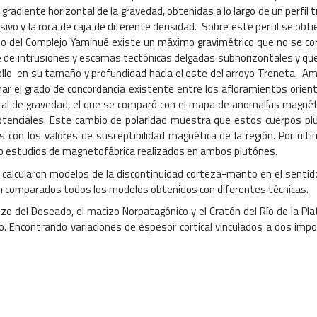
del gradiente horizontal de la gravedad, obtenidas a lo largo de un perfi
sivo y la roca de caja de diferente densidad. Sobre este perfil se o
nto del Complejo Yaminué existe un máximo gravimétrico que no se co
e de intrusiones y escamas tectónicas delgadas subhorizontales y q
llo en su tamaño y profundidad hacia el este del arroyo Treneta. A
ar el grado de concordancia existente entre los afloramientos orient
tical de gravedad, el que se comparó con el mapa de anomalías magné
tenciales. Este cambio de polaridad muestra que estos cuerpos plu
 con los valores de susceptibilidad magnética de la región. Por últi
do estudios de magnetofábrica realizados en ambos plutónes.
calcularon modelos de la discontinuidad corteza-manto en el sentido d
on comparados todos los modelos obtenidos con diferentes técnicas.
zo del Deseado, el macizo Norpatagónico y el Cratón del Río de la Plat
o. Encontrando variaciones de espesor cortical vinculados a dos impo