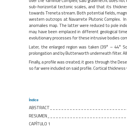
over the Yaminué Complex; said gravimetric does not c
sub-horizontal tectonic scales, and that its thick
towards Treneta stream. Both potential fields, magn
western outcrops at Navarrete Plutonic Complex. In
anomalies map. The latter were reduced to pole indic
may have been emplaced in different geological times
evolutionary processes for these intrusive bodies co
Later, the enlarged region was taken (39° – 44° Sou
prolongation and by Butterworth underneath filter. A
Finally, a profile was created; it goes through the De
so far were included on said profile. Cortical thickn
Índice
ABSTRACT___________________________
RESUMEN__________________
CAPÍTULO 