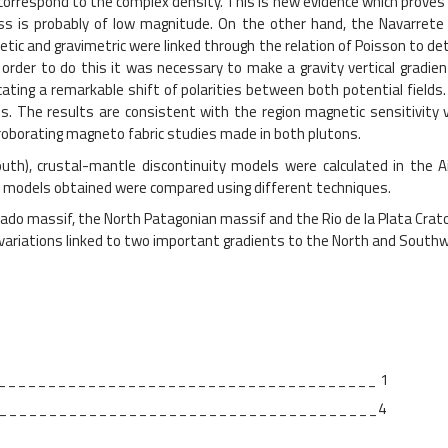
orrespond to the complex density. This is new evidence which proves th
ness is probably of low magnitude. On the other hand, the Navarr
etic and gravimetric were linked through the relation of Poisson to 
 order to do this it was necessary to make a gravity vertical gradi
ating a remarkable shift of polarities between both potential fields.
. The results are consistent with the region magnetic sensitivity v
rroborating magneto fabric studies made in both plutons.
th), crustal-mantle discontinuity models were calculated in the Air
ll models obtained were compared using different techniques.
seado massif, the North Patagonian massif and the Rio de la Plata Craton
ess variations linked to two important gradients to the North and Sou
______________________________________ 1
________________________________
1