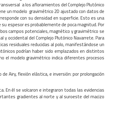
l transversal a los afloramientos del Complejo Plutónico
btiene un modelo gravimétrico 2D ajustado con datos de
rresponde con su densidad en superficie. Esto es una
ue su espesor es probablemente de poca magnitud. Por
mbos campos potenciales, magnético y gravimétrico se
al y occidental del Complejo Plutónico Navarrete. Para
ticas residuales reducidas al polo, manifestándose un
tónicos podrían haber sido emplazados en distintos
mo el modelo gravimétrico indica diferentes procesos
e Airy, flexión elástica, e inversión: por prolongación
a. En él se volcaron e integraron todas las evidencias
rtantes gradientes al norte y al suroeste del macizo