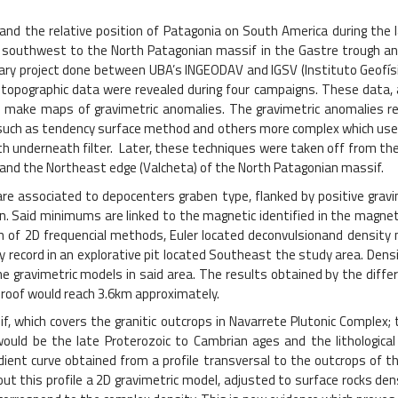
nd the relative position of Patagonia on South America during the la
 southwest to the North Patagonian massif in the Gastre trough and
ary project done between UBA’s INGEODAV and IGSV (Instituto Geofísi
topographic data were revealed during four campaigns. These data, a
 make maps of gravimetric anomalies. The gravimetric anomalies re
such as tendency surface method and others more complex which use 
th underneath filter. Later, these techniques were taken off from th
and the Northeast edge (Valcheta) of the North Patagonian massif.
e associated to depocenters graben type, flanked by positive gravimet
on. Said minimums are linked to the magnetic identified in the magne
n of 2D frequencial methods, Euler located deconvulsionand density
y record in an explorative pit located Southeast the study area. Den
the gravimetric models in said area. The results obtained by the diff
roof would reach 3.6km approximately.
, which covers the granitic outcrops in Navarrete Plutonic Complex; 
ould be the late Proterozoic to Cambrian ages and the lithologica
gradient curve obtained from a profile transversal to the outcrops of
out this profile a 2D gravimetric model, adjusted to surface rocks d