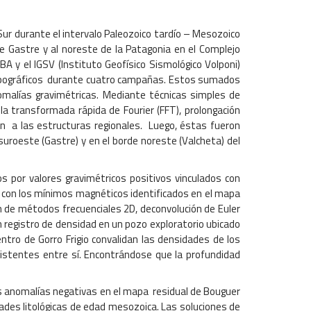
Sur durante el intervalo Paleozoico tardío – Mesozoico
 Gastre y al noreste de la Patagonia en el Complejo
A y el IGSV (Instituto Geofísico Sismológico Volponi)
 topográficos durante cuatro campañas. Estos sumados
omalías gravimétricas. Mediante técnicas simples de
a transformada rápida de Fourier (FFT), prolongación
n a las estructuras regionales. Luego, éstas fueron
roeste (Gastre) y en el borde noreste (Valcheta) del
 por valores gravimétricos positivos vinculados con
n con los mínimos magnéticos identificados en el mapa
n de métodos frecuenciales 2D, deconvolución de Euler
registro de densidad en un pozo exploratorio ubicado
ntro de Gorro Frigio convalidan las densidades de los
sistentes entre sí. Encontrándose que la profundidad
las anomalías negativas en el mapa residual de Bouguer
dades litológicas de edad mesozoica. Las soluciones de