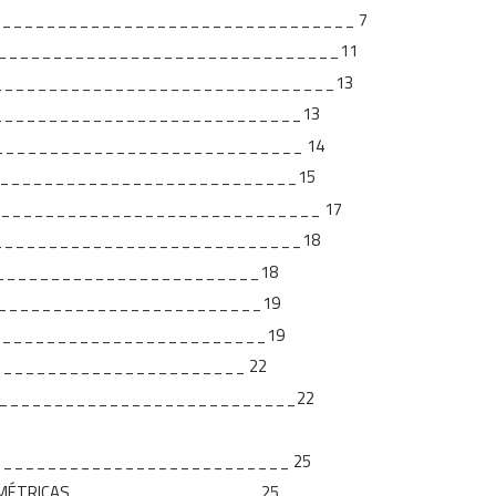
____________________________________ 7
S _________________________________
____________________________________
_________________________________13
tricas _________________________
cas_____________________________________
____________________________________
__________________________________18
_____________________________18
____________________________19
_____________________________19
____________________________ 22
_______________________________22
AS_____________________________ 25
AVIMÉTRICAS_________________ 25