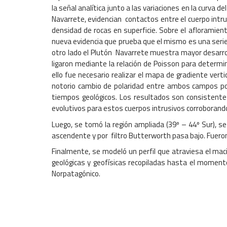
la señal analítica junto a las variaciones en la curva 
Navarrete, evidencian contactos entre el cuerpo intru
densidad de rocas en superficie. Sobre el afloramie
nueva evidencia que prueba que el mismo es una seri
otro lado el Plutón Navarrete muestra mayor desarro
ligaron mediante la relación de Poisson para determin
ello fue necesario realizar el mapa de gradiente ver
notorio cambio de polaridad entre ambos campos po
tiempos geológicos. Los resultados son consistentes
evolutivos para estos cuerpos intrusivos corroboran
Luego, se tomó la región ampliada (39º – 44º Sur), se 
ascendente y por filtro Butterworth pasa bajo. Fuer
Finalmente, se modeló un perfil que atraviesa el maci
geológicas y geofísicas recopiladas hasta el moment
Norpatagónico.