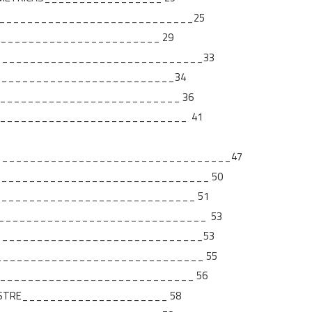
_________________________________25
ncial ________________________ 29
_________________________________33
______________________________34
______________________________ 36
_______________________________ 41
____________________________________47
_________________________________ 50
________________________________ 51
_________________________________ 53
________________________________53
________________________________ 55
________________________________ 56
E GASTRE_____________________ 58