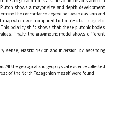
at said gravimetric is a series of intrusions and thin
ete Pluton shows a mayor size and depth development
determine the concordance degree between eastern and
ent map which was compared to the residual magnetic
 This polarity shift shows that these plutonic bodies
alues. Finally, the gravimetric model shows different
y sense, elastic flexion and inversion: by ascending
. All the geological and geophysical evidence collected
thwest of the North Patagonian massif were found.
________________4