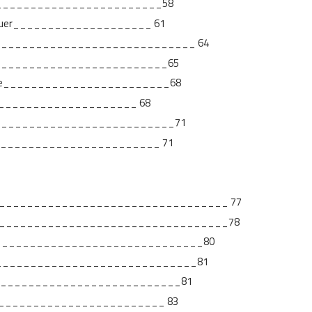
mpleta_________________________58
e Bouguer____________________ 61
_________________________________ 64
_____________________________65
e Gastre________________________68
lizado____________________ 68
_____________________________71
___________________________ 71
___________________________________ 77
___________________________________78
__________________________________80
________________________________81
_______________________________81
l____________________________ 83