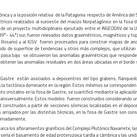
nica y a la posición relativa de la Patagonia respecto de América del 
ricos realizados al suroeste del macizo Norpatagónico en la fosa de
e un proyecto multidiciplinario ejecutado entre el INGEODAV de la UB
 (39°- 44°) sur, fueron relevados datos gravimétricos, magnéticos y
 de Rosario) y al IGSV fueron procesados para construir mapas de an
o de superficie de tendencias y otros más complejos, que utilizan l
 pasa bajo se obtuvieron las anomalías gravimétricas que responde
tener las anomalías residuales en dos áreas ubicadas en el borde su
 Gastre están asociados a depocentros del tipo grabens, flanquedos
 a la tectónica dominante en la región. Estos mínimos se corresponde
 cristalino en la fosa de Gastre, se cuantificó mediante la aplicació
transversalmente. Estos modelos fueron construidos considerando un 
construidos a partir de secciones sísmicas localizadas en el depoce
arrojados por las distintas técnicas, en la fosa de Gastre son con
oximadamente.
arca los afloramientos graníticos del Complejo Plutónico Navarrete, 
 sería el basamento de edad proterozoica tardía a cámbrica y las uni