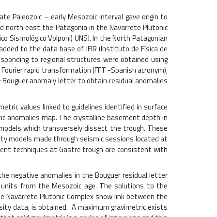
te Paleozoic – early Mesozoic interval gave origin to
 north east the Patagonia in the Navarrete Plutonic
co Sismológico Volponi) UNSJ. In the North Patagonian
dded to the data base of IFIR (Instituto de Física de
sponding to regional structures were obtained using
Fourier rapid transformation (FFT -Spanish acronym),
e Bouguer anomaly letter to obtain residual anomalies
ric values linked to guidelines identified in surface
tic anomalies map. The crystalline basement depth in
 models which transversely dissect the trough. These
sity models made through seismic sessions located at
erent techniques at Gastre trough are consistent with
the negative anomalies in the Bouguer residual letter
l units from the Mesozoic age. The solutions to the
 the Navarrete Plutonic Complex show link between the
ensity data, is obtained. A maximum gravimetric exists