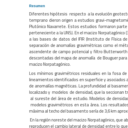
Resumen
Diferentes hipótesis respecto a la evolución geotectó
temprano dieron origen a estudios gravi-magnetomét
Plutónico Navarrete. Estos estudios formaron parte d
perteneciente a la UNSJ. En el macizo Norpatagónico
a las bases de datos del IFIR (Instituto de Física
separación de anomalías gravimétricas como el métod
ascendente de campo potencial y filtro Butterworth
descontadas del mapa de anomalía de Bouguer para ob
macizo Norpatagónico.
Los mínimos gravimétricos residuales en la fosa de
lineamientos identificados en superficie y asociados
de anomalías magnéticas. La profundidad al basamento
localizado y modelos de densidad, que la seccionan 
al sureste del área de estudio. Modelos de densidad 
modelos gravimétricos en esta área. Los resultados 
máxima al techo del basamento sería de 3,6 km apr
En la región noreste del macizo Norpatagónico, que ab
reproducen el cambio lateral de densidad entre lo que