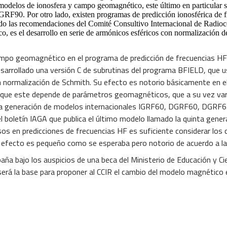
elos de ionosfera y campo geomagnético, este último en particular se
GRF90. Por otro lado, existen programas de predicción ionosférica de
rando las recomendaciones del Comité Consultivo Internacional de Rad
o, es el desarrollo en serie de armónicos esféricos con normalización 
mpo geomagnético en el programa de predicción de frecuencias HF: 
desarrollado una versión C de subrutinas del programa BFIELD, que 
normalización de Schmith. Su efecto es notorio básicamente en el 
a que este depende de parámetros geomagnéticos, que a su vez varí
nta generación de modelos internacionales IGRF60, DGRF60, DGRF6
el boletín IAGA que publica el último modelo llamado la quinta gener
os en predicciones de frecuencias HF es suficiente considerar los c
 efecto es pequeño como se esperaba pero notorio de acuerdo a la 
aña bajo los auspicios de una beca del Ministerio de Educación y Cie
será la base para proponer al CCIR el cambio del modelo magnético 