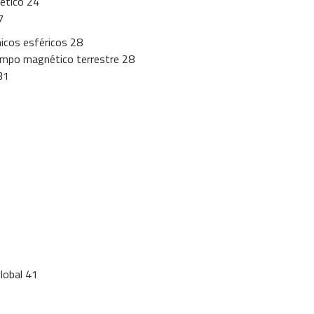
ético 24
7
icos esféricos 28
 campo magnético terrestre 28
31
lobal 41