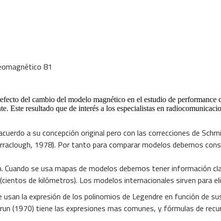
geomagnético 81
efecto del cambio del modelo magnético en el estudio de performance 
nte. Este resultado que de interés a los especialistas en radiocomunicac
 acuerdo a su concepción original pero con las correcciones de Schmi
arraclough, 1978). Por tanto para comparar modelos debemos consid
th. Cuando se usa mapas de modelos debemos tener información cla
(cientos de kilómetros). Los modelos internacionales sirven para e
e usan la expresión de los polinomios de Legendre en función de sus
 Brun (1970) tiene las expresiones mas comunes, y fórmulas de recur