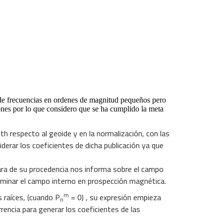
de frecuencias en ordenes de magnitud pequeños pero
iones por lo que considero que se ha cumplido la meta
th respecto al geoide y en la normalización, con las
erar los coeficientes de dicha publicación ya que
ra de su procedencia nos informa sobre el campo
liminar el campo interno en prospección magnética.
m
 raíces, (cuando P
= 0) , su expresión empieza
n
rencia para generar los coeficientes de las