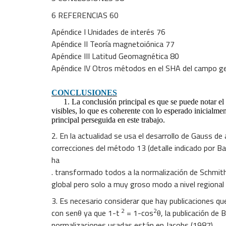
6 REFERENCIAS 60
Apéndice I Unidades de interés 76
Apéndice II Teoría magnetoiónica 77
Apéndice III Latitud Geomagnética 80
Apéndice IV Otros métodos en el SHA del campo 
CONCLUSIONES
1. La conclusión principal es que se puede notar el 
visibles, lo que es coherente con lo esperado inicialme
principal perseguida en este trabajo.
2. En la actualidad se usa el desarrollo de Gauss de
correcciones del método 13 (detalle indicado por B
ha
. transformado todos a la normalización de Schmi
global pero solo a muy groso modo a nivel regional 
3. Es necesario considerar que hay publicaciones qu
2
2
con senθ ya que 1-t
= 1-cos
θ, la publicación de
normalizaciones usadas están en Jacobs (1987).