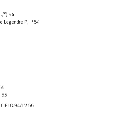
m
g
) 54
n
m
de Legendre P
54
n
 55
) 55
n CIELO.94/LV 56