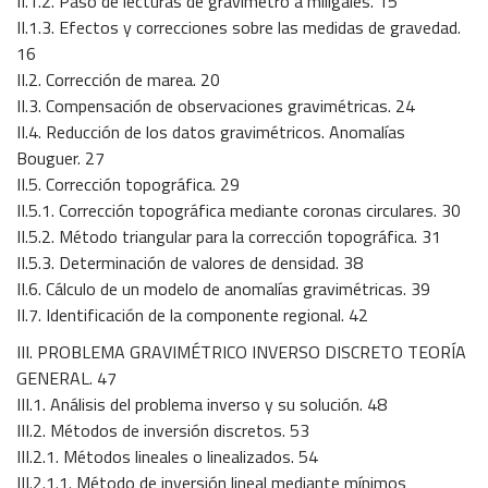
II.1.2. Paso de lecturas de gravímetro a miligales. 15
II.1.3. Efectos y correcciones sobre las medidas de gravedad.
16
II.2. Corrección de marea. 20
II.3. Compensación de observaciones gravimétricas. 24
II.4. Reducción de los datos gravimétricos. Anomalías
Bouguer. 27
II.5. Corrección topográfica. 29
II.5.1. Corrección topográfica mediante coronas circulares. 30
II.5.2. Método triangular para la corrección topográfica. 31
II.5.3. Determinación de valores de densidad. 38
II.6. Cálculo de un modelo de anomalías gravimétricas. 39
II.7. Identificación de la componente regional. 42
III. PROBLEMA GRAVIMÉTRICO INVERSO DISCRETO TEORÍA
GENERAL. 47
III.1. Análisis del problema inverso y su solución. 48
III.2. Métodos de inversión discretos. 53
III.2.1. Métodos lineales o linealizados. 54
III.2.1.1. Método de inversión lineal mediante mínimos