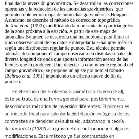
finalidad la inversión gravimétrica. Se desarrollan las correcciones
oportunas y la reducción de las anomalías gravimétricas, que
permiten obtener un mapa de anomalías gravimétricas Bouguer.
Asimismo, se describe el método de corrección topográfica
de
Xou et al.
(1990), modificando la representación por triángulos
de la zona próxima a la estación. A partir de este mapa de
anomalías Bouguer, se desarrolla una metodología para filtrar el
ruido observacional de los datos e interpolar la señal gravimétrica
según una distribución regular de puntos. Esta técnica permite,
además, descomponer el campo observado en distintas señales de
diversa longitud de onda que aportan información acerca de las
fuentes que lo producen. Para detectar la componente regional del
campo gravimétrico, se propone un ajuste polinomial robusto
(
Beltrao et al. 1991
) imponiendo un criterio nuevo de fin de
proceso.
En el estudio del Problema Gravimétrico Inverso (PGI),
éste se trata de una forma general para, posteriormente,
describir dos métodos de inversión diferentes. El primero es
un método lineal para calcular la distribución incógnita de los
contrastes de densidad del subsuelo, adaptando la teoría
de
Tarantola (1987)
a la gravimetría e introduciendo algunas
modificaciones. Este método ya fue contrastado en