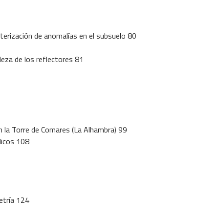
cterización de anomalías en el subsuelo 80
leza de los reflectores 81
n la Torre de Comares (La Alhambra) 99
licos 108
etría 124