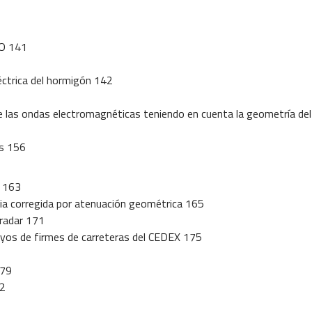
O 141
léctrica del hormigón 142
e las ondas electromagnéticas teniendo en cuenta la geometría del
es 156
s 163
ia corregida por atenuación geométrica 165
-radar 171
ayos de firmes de carreteras del CEDEX 175
179
82