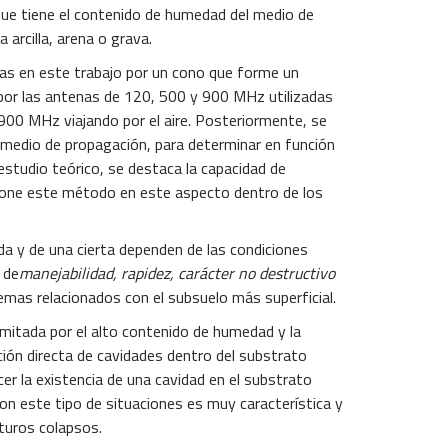
 que tiene el contenido de humedad del medio de
arcilla, arena o grava.
das en este trabajo por un cono que forme un
o por las antenas de 120, 500 y 900 MHz utilizadas
900 MHz viajando por el aire. Posteriormente, se
el medio de propagación, para determinar en función
estudio teórico, se destaca la capacidad de
supone este método en este aspecto dentro de los
ada y de una cierta dependen de las condiciones
 de
manejabilidad, rapidez, carácter no destructivo
emas relacionados con el subsuelo más superficial.
imitada por el alto contenido de humedad y la
ación directa de cavidades dentro del substrato
er la existencia de una cavidad en el substrato
con este tipo de situaciones es muy característica y
uturos colapsos.