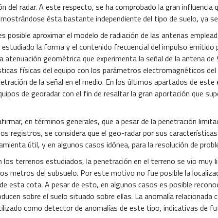
ón del radar. A este respecto, se ha comprobado la gran influencia
, mostrándose ésta bastante independiente del tipo de suelo, ya sea 
s posible aproximar el modelo de radiación de las antenas emplea
a estudiado la forma y el contenido frecuencial del impulso emitid
 atenuación geométrica que experimenta la señal de la antena de 
terísticas físicas del equipo con los parámetros electromagnéticos d
etración de la señal en el medio. En los últimos apartados de este 
equipos de georadar con el fin de resaltar la gran aportación que 
afirmar, en términos generales, que a pesar de la penetración limit
os registros, se considera que el geo-radar por sus características
ienta útil, y en algunos casos idónea, para la resolución de probl
los terrenos estudiados, la penetración en el terreno se vio muy l
eros metros del subsuelo. Por este motivo no fue posible la localiz
 de esta cota. A pesar de esto, en algunos casos es posible reconoc
oducen sobre el suelo situado sobre ellas. La anomalía relacionada 
tilizado como detector de anomalías de este tipo, indicativas de f