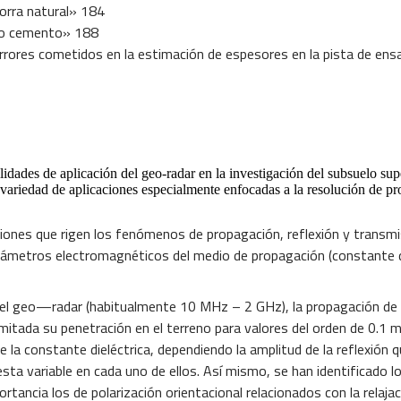
horra natural» 184
elo cemento» 188
rrores cometidos en la estimación de espesores en la pista de en
dades de aplicación del geo-radar en la investigación del subsuelo super
riedad de aplicaciones especialmente enfocadas a la resolución de prob
aciones que rigen los fenómenos de propagación, reflexión y transm
arámetros electromagnéticos del medio de propagación (constante di
 el geo—radar (habitualmente 10 MHz – 2 GHz), la propagación de l
imitada su penetración en el terreno para valores del orden de 0.1 
 la constante dieléctrica, dependiendo la amplitud de la reflexión 
sta variable en cada uno de ellos. Así mismo, se han identificado lo
ortancia los de polarización orientacional relacionados con la relaj