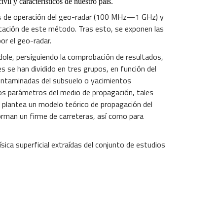
vil y característicos de nuestro país.
cias de operación del geo-radar (100 MHz—1 GHz) y
cación de este método. Tras esto, se exponen las
or el geo-radar.
ndole, persiguiendo la comprobación de resultados,
s se han dividido en tres grupos, en función del
 contaminadas del subsuelo o yacimientos
tos parámetros del medio de propagación, tales
e plantea un modelo teórico de propagación del
orman un firme de carreteras, así como para
sica superficial extraídas del conjunto de estudios