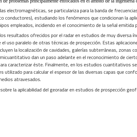
n de problemas principalmente enfocados en el ámbito de la ingeniería ci
das electromagnéticas, se particulariza para la banda de frecuen
co conductores), estudiando los fenómenos que condicionan la apli
ipos empleados, incidiendo en el conocimiento de la señal emitida p
 los resultados ofrecidos por el radar en estudios de muy diversa í
el uso paralelo de otras técnicas de prospección. Estas aplicacione
incluyen la localización de cavidades, galerías subterráneas, zonas
emicuantitativo dan un paso adelante en el reconocimiento de cier
para caracterizar éste. Finalmente, en los estudios cuantitativos s
 utilizado para calcular el espesor de las diversas capas que conf
medios atravesados.
obre la aplicabilidad del georadar en estudios de prospección geofí